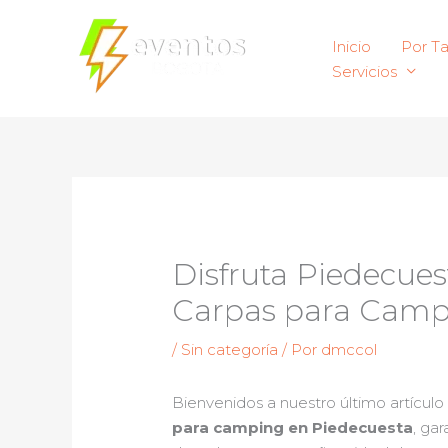
Ir
al
Inicio
Por T
contenido
Servicios
Disfruta Piedecuest
Carpas para Camp
/
Sin categoría
/ Por
dmccol
Bienvenidos a nuestro último artículo
para camping en Piedecuesta
, ga