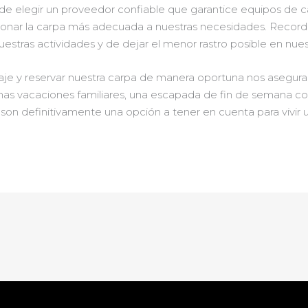
 de elegir un proveedor confiable que garantice equipos de c
ionar la carpa más adecuada a nuestras necesidades. Recor
estras actividades y de dejar el menor rastro posible en nue
aje y reservar nuestra carpa de manera oportuna nos asegurar
unas vacaciones familiares, una escapada de fin de semana co
 son definitivamente una opción a tener en cuenta para vivir 