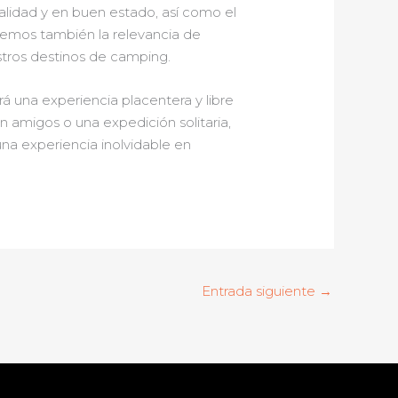
alidad y en buen estado, así como el
demos también la relevancia de
stros destinos de camping.
á una experiencia placentera y libre
n amigos o una expedición solitaria,
una experiencia inolvidable en
Entrada siguiente
→