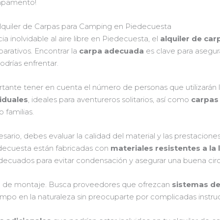
mpamento!
lquiler de Carpas para Camping en Piedecuesta
ia inolvidable al aire libre en Piedecuesta, el
alquiler de ca
parativos. Encontrar la
carpa adecuada
es clave para asegur
odrías enfrentar.
ante tener en cuenta el número de personas que utilizarán l
iduales
, ideales para aventureros solitarios, así como
carpas 
 familias.
rio, debes evaluar la calidad del material y las prestacione
decuesta están fabricadas con
materiales resistentes a la l
ecuados para evitar condensación y asegurar una buena circu
idad de montaje. Busca proveedores que ofrezcan
sistemas d
mpo en la naturaleza sin preocuparte por complicadas instruc