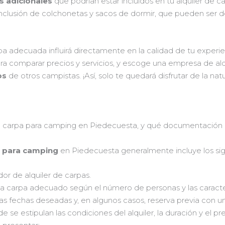
os adicionales
que podrían estar incluidos en tu alquiler de c
o inclusión de colchonetas y sacos de dormir, que pueden ser 
a adecuada influirá directamente en la calidad de tu exper
ara comparar precios y servicios, y escoge una empresa de a
os
de otros campistas. ¡Así, solo te quedará disfrutar de la nat
na carpa para camping en Piedecuesta, y qué documentación s
a para camping
en Piedecuesta generalmente incluye los sig
or de alquiler de carpas.
 carpa adecuado según el número de personas y las caracter
as fechas deseadas y, en algunos casos, reserva previa con un
de se estipulan las condiciones del alquiler, la duración y el pre