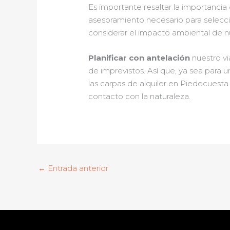
Es importante resaltar la importancia
asesoramiento necesario para selecc
considerar el impacto ambiental de nu
Planificar con antelación
nuestro vi
de imprevistos. Así que, ya sea para 
las carpas de alquiler en Piedecuesta
contacto con la naturaleza.
←
Entrada anterior