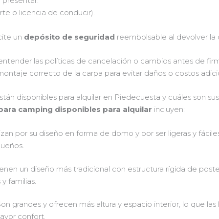
 presentar:
te o licencia de conducir).
cite un
depósito de seguridad
reembolsable al devolver la
 entender las políticas de cancelación o cambios antes de fir
ontaje correcto de la carpa para evitar daños o costos adici
án disponibles para alquilar en Piedecuesta y cuáles son sus 
para camping disponibles para alquilar
incluyen:
zan por su diseño en forma de domo y por ser ligeras y fácil
queños.
enen un diseño más tradicional con estructura rígida de post
y familias.
on grandes y ofrecen más altura y espacio interior, lo que la
ayor confort.