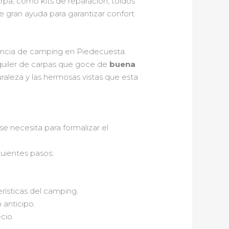
arpa, como kits de reparación, toldos
de gran ayuda para garantizar confort
iencia de camping en Piedecuesta.
lquiler de carpas que goce de
buena
uraleza y las hermosas vistas que esta
e necesita para formalizar el
uientes pasos:
ísticas del camping.
 anticipo.
cio.