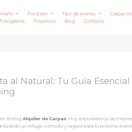
amaño
Por Estilo
Tipo de evento
Carpas Ind
Fotogaleria
Proyectos
Blog
Contacto
a al Natural: Tu Guía Esencial 
ing
 en el blog
Alquiler de Carpas
. Hoy exploraremos las mejor
rantizando un refugio cómodo y seguro para tu próxima aventu