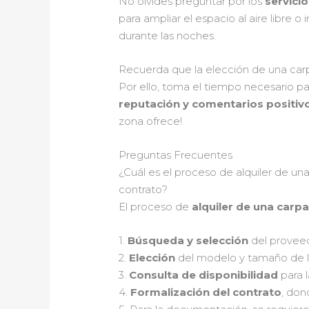
No olvides preguntar por los
servici
para ampliar el espacio al aire libre 
durante las noches.
Recuerda que la elección de una carp
Por ello, toma el tiempo necesario p
reputación y comentarios positiv
zona ofrece!
Preguntas Frecuentes
¿Cuál es el proceso de alquiler de u
contrato?
El proceso de
alquiler de una carp
1.
Búsqueda y selección
del proveed
2.
Elección
del modelo y tamaño de la
3.
Consulta de disponibilidad
para l
4.
Formalización del contrato
, don