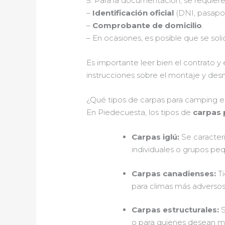
5. Para la documentación, se requiere
–
Identificación oficial
(DNI, pasapor
–
Comprobante de domicilio
.
– En ocasiones, es posible que se soli
Es importante leer bien el contrato y
instrucciones sobre el montaje y desm
¿Qué tipos de carpas para camping est
En Piedecuesta, los tipos de
carpas 
Carpas iglú:
Se caracteri
individuales o grupos pe
Carpas canadienses:
Ti
para climas más adversos 
Carpas estructurales:
S
o para quienes desean m