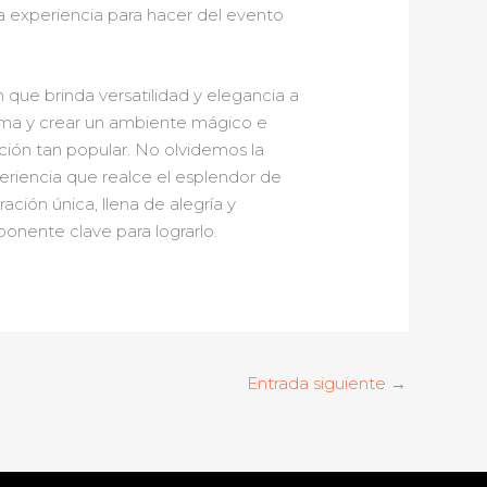
a experiencia para hacer del evento
que brinda versatilidad y elegancia a
 clima y crear un ambiente mágico e
cción tan popular. No olvidemos la
riencia que realce el esplendor de
ración única, llena de alegría y
onente clave para lograrlo.
Entrada siguiente
→