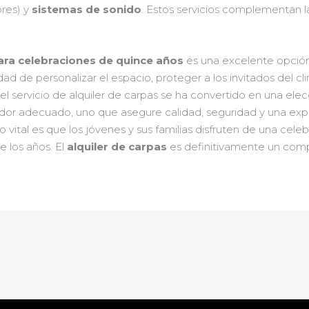
ores) y
sistemas de sonido
. Estos servicios complementan l
para celebraciones de quince años
es una excelente opción 
lidad de personalizar el espacio, proteger a los invitados del
 el servicio de alquiler de carpas se ha convertido en una ele
dor adecuado, uno que asegure calidad, seguridad y una expe
 lo vital es que los jóvenes y sus familias disfruten de una celeb
e los años. El
alquiler de carpas
es definitivamente un comp