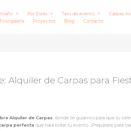
amaño
Por Estilo
Tipo de evento
Carpas Ind
Fotogaleria
Proyectos
Blog
Contacto
e: Alquiler de Carpas para Fie
bre Alquiler de Carpas
, donde te guiamos para que tu cel
carpa perfecta
que hará brillar tu evento. ¡Prepárate para tr