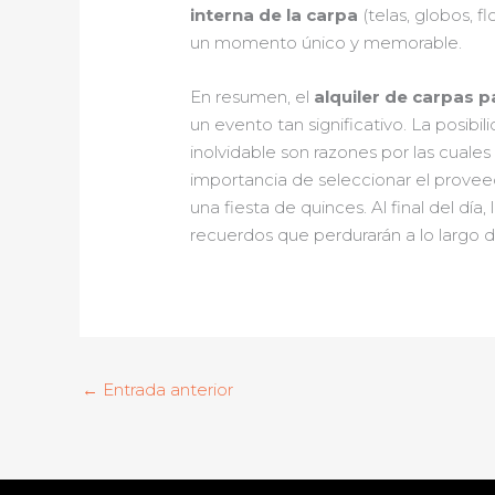
interna de la carpa
(telas, globos, fl
un momento único y memorable.
En resumen, el
alquiler de carpas 
un evento tan significativo. La posibi
inolvidable son razones por las cuales
importancia de seleccionar el provee
una fiesta de quinces. Al final del día,
recuerdos que perdurarán a lo largo d
←
Entrada anterior