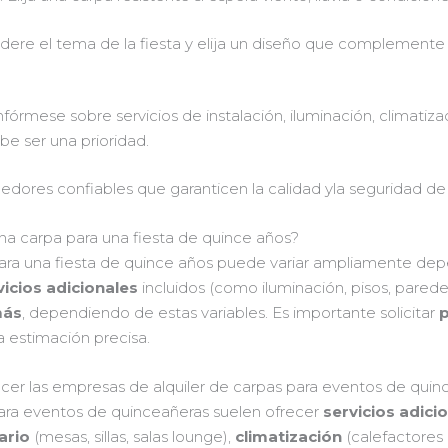
idere el tema de la fiesta y elija un diseño que complemente
Infórmese sobre servicios de instalación, iluminación, climati
be ser una prioridad.
ores confiables que garanticen la calidad yla seguridad de su
una carpa para una fiesta de quince años?
ra una fiesta de quince años puede variar ampliamente de
vicios adicionales
incluidos (como iluminación, pisos, paredes
más
, dependiendo de estas variables. Es importante solicitar
p
 estimación precisa.
recer las empresas de alquiler de carpas para eventos de qui
para eventos de quinceañeras suelen ofrecer
servicios adici
ario
(mesas, sillas, salas lounge),
climatización
(calefactores 