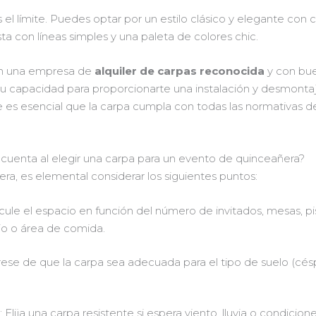
es el límite. Puedes optar por un estilo clásico y elegante con 
ta con líneas simples y una paleta de colores chic.
con una empresa de
alquiler de carpas reconocida
y con bue
y su capacidad para proporcionarte una instalación y desmonta
e es esencial que la carpa cumpla con todas las normativas de
cuenta al elegir una carpa para un evento de quinceañera?
era, es elemental considerar los siguientes puntos:
lcule el espacio en función del número de invitados, mesas, pi
o o área de comida.
rese de que la carpa sea adecuada para el tipo de suelo (césp
s
: Elija una carpa resistente si espera viento, lluvia o condici