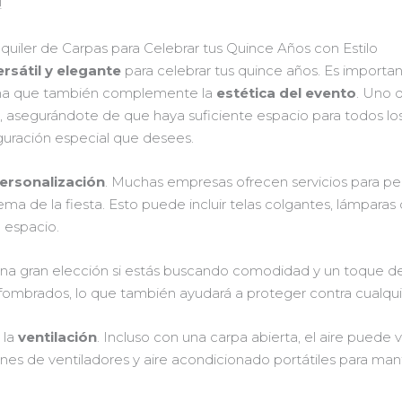
!
uiler de Carpas para Celebrar tus Quince Años con Estilo
rsátil y elegante
para celebrar tus quince años. Es importa
 una que también complemente la
estética del evento
. Uno 
a
, asegurándote de que haya suficiente espacio para todos los 
iguración especial que desees.
ersonalización
. Muchas empresas ofrecen servicios para per
ma de la fiesta. Esto puede incluir telas colgantes, lámparas
 espacio.
a gran elección si estás buscando comodidad y un toque de 
lfombrados, lo que también ayudará a proteger contra cualqu
 la
ventilación
. Incluso con una carpa abierta, el aire puede 
nes de ventiladores y aire acondicionado portátiles para ma