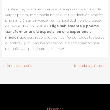
Finalmente, invertir en una buena empresa de alquiler de
carpas para su matrimonio no solo es una decisión práctica,
sino también una inversión en tranquilidad y en la creación
de recuerdos inolvidables.
Elige sabiamente y podrás
transformar tu día especial en una experiencia
mágica
que será recordada con cariño por todos tus seres
queridos. ¡Que vivan los novios y que su celebración sea
tan única y especial como su amor!
←
Entrada anterior
Entrada siguiente
→
Llámenos