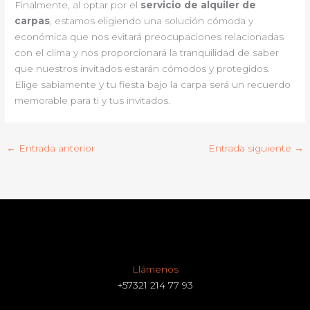
Finalmente, al optar por el
servicio de alquiler de
carpas
, estamos eligiendo una solución cómoda y
económica que nos evitará preocupaciones relacionadas
con el clima y nos proporcionará la tranquilidad de saber
que nuestros invitados estarán cómodos y protegidos.
Elige sabiamente y tu fiesta bajo la carpa será un recuerdo
memorable para ti y tus invitados.
←
Entrada anterior
Entrada siguiente
→
Llámenos
+57321 214 77 93