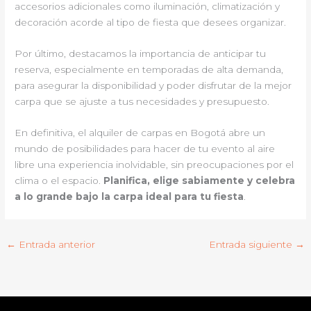
accesorios adicionales como iluminación, climatización y
decoración acorde al tipo de fiesta que desees organizar.
Por último, destacamos la importancia de anticipar tu
reserva, especialmente en temporadas de alta demanda,
para asegurar la disponibilidad y poder disfrutar de la mejor
carpa que se ajuste a tus necesidades y presupuesto.
En definitiva, el alquiler de carpas en Bogotá abre un
mundo de posibilidades para hacer de tu evento al aire
libre una experiencia inolvidable, sin preocupaciones por el
clima o el espacio.
Planifica, elige sabiamente y celebra
a lo grande bajo la carpa ideal para tu fiesta
.
←
Entrada anterior
Entrada siguiente
→