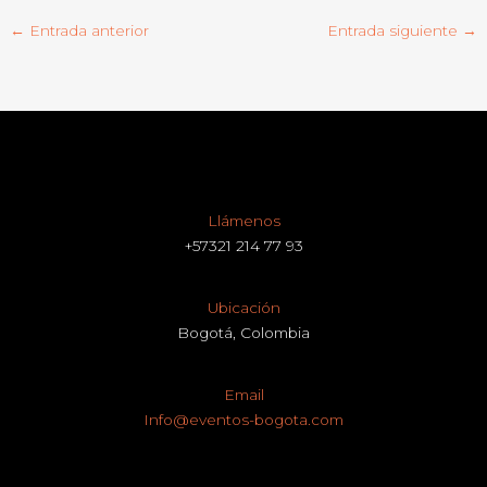
←
Entrada anterior
Entrada siguiente
→
Llámenos
+57321 214 77 93
Ubicación
Bogotá, Colombia
Email
Info@eventos-bogota.com