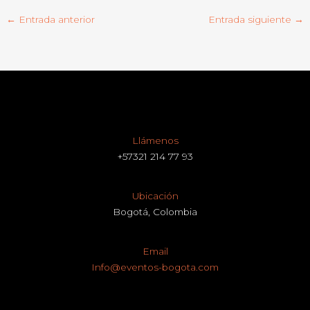
←
Entrada anterior
Entrada siguiente
→
Llámenos
+57321 214 77 93
Ubicación
Bogotá, Colombia
Email
Info@eventos-bogota.com