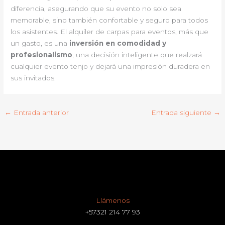
diferencia, asegurando que su evento no solo sea
memorable, sino también confortable y seguro para todos
los asistentes. El alquiler de carpas para eventos, más que
un gasto, es una
inversión en comodidad y
profesionalismo
; una decisión inteligente que realzará
cualquier evento tenjo y dejará una impresión duradera en
sus invitados.
←
Entrada anterior
Entrada siguiente
→
Llámenos
+57321 214 77 93