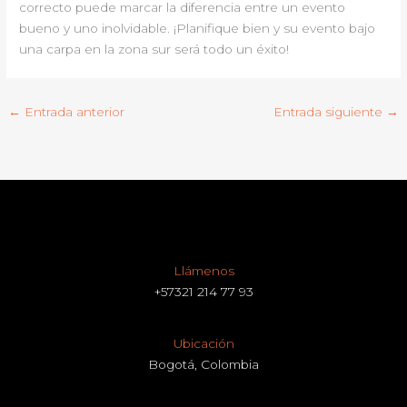
correcto puede marcar la diferencia entre un evento
bueno y uno inolvidable. ¡Planifique bien y su evento bajo
una carpa en la zona sur será todo un éxito!
←
Entrada anterior
Entrada siguiente
→
Llámenos
+57321 214 77 93
Ubicación
Bogotá, Colombia