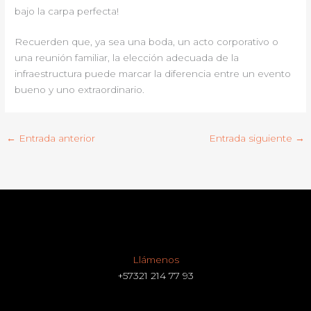
bajo la carpa perfecta!
Recuerden que, ya sea una boda, un acto corporativo o
una reunión familiar, la elección adecuada de la
infraestructura puede marcar la diferencia entre un evento
bueno y uno extraordinario.
←
Entrada anterior
Entrada siguiente
→
Llámenos
+57321 214 77 93