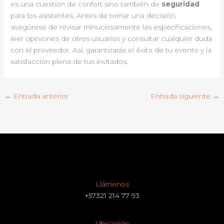
es una cuestión de confort sino también de
seguridad
para los asistentes. Antes de tomar una decisión,
asegúrese de revisar minuciosamente las especificaciones,
leer opiniones de otros usuarios y consultar cualquier duda
con el proveedor. Así, garantizarás el éxito de tu evento y la
satisfacción plena de tus invitados.
←
Entrada anterior
Entrada siguiente
→
Llámenos
+57321 214 77 93
Ubicación