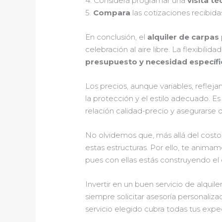
4. Considera programar una
visita té
5.
Compara
las cotizaciones recibida
En conclusión, el
alquiler de carpas
celebración al aire libre. La flexibil
presupuesto y necesidad específi
Los precios, aunque variables, refleja
la protección y el estilo adecuado. Es
relación calidad-precio y asegurarse 
No olvidemos que, más allá del costo
estas estructuras. Por ello, te animam
pues con ellas estás construyendo el 
Invertir en un buen servicio de alquil
siempre solicitar asesoría personaliza
servicio elegido cubra todas tus expe