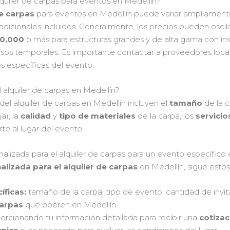
lquiler de carpas para eventos en Medellín?
de carpas
para eventos en Medellín puede variar ampliament
 adicionales incluidos. Generalmente, los precios pueden oscil
00,000
o más para estructuras grandes y de alta gama con inst
os temporales. Es importante contactar a proveedores local
s específicas del evento.
 alquiler de carpas en Medellín?
del alquiler de carpas en Medellín incluyen el
tamaño
de la c
a), la
calidad
y
tipo de materiales
de la carpa, los
servicio
te al lugar del evento.
lizada para el alquiler de carpas para un evento específico 
alizada para el alquiler de carpas
en Medellín, sigue estos
íficas
:
tamaño de la carpa, tipo de evento, cantidad de invit
carpas
que operen en Medellín.
orcionando tu información detallada para recibir una
cotizac