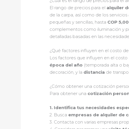
¿Cuál es el rango de precios para el a
El rango de precios para el
alquiler 
de la carpa, así como de los servicios
pequeñas y sencillas, hasta
COP 5,0
complementos como iluminación y pis
detalladas basadas en las necesidade
¿Qué factores influyen en el costo del
Los factores que influyen en el costo 
época del año
(temporada alta o baj
decoración, y la
distancia
de transpor
¿Cómo obtener una cotización persona
Para obtener una
cotización person
1. Identifica tus
necesidades espec
2. Busca
empresas de alquiler de 
3. Contacta con varias empresas prop