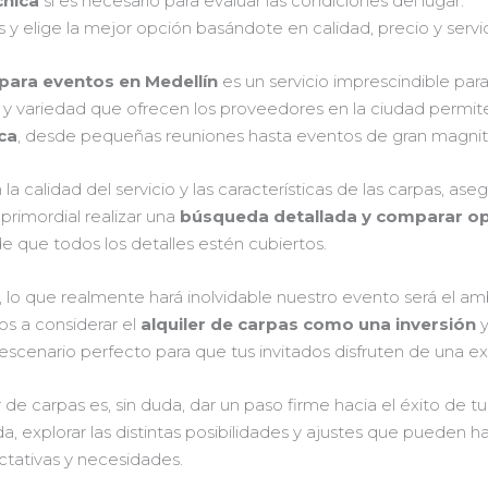
cnica
si es necesario para evaluar las condiciones del lugar.
s y elige la mejor opción basándote en calidad, precio y servic
 para eventos en Medellín
es un servicio imprescindible para
idad y variedad que ofrecen los proveedores en la ciudad permi
ca
, desde pequeñas reuniones hasta eventos de gran magnit
n la calidad del servicio y las características de las carpas,
 primordial realizar una
búsqueda detallada y comparar o
de que todos los detalles estén cubiertos.
, lo que realmente hará inolvidable nuestro evento será el 
os a considerar el
alquiler de carpas como una inversión
y
escenario perfecto para que tus invitados disfruten de una exp
er de carpas es, sin duda, dar un paso firme hacia el éxito de
da, explorar las distintas posibilidades y ajustes que pueden h
ctativas y necesidades.