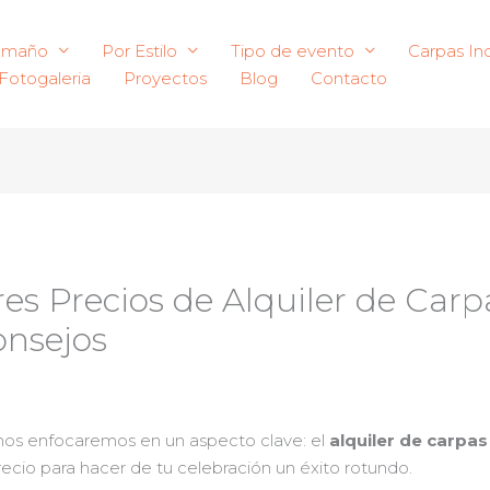
amaño
Por Estilo
Tipo de evento
Carpas Ind
Fotogaleria
Proyectos
Blog
Contacto
es Precios de Alquiler de Carp
onsejos
 nos enfocaremos en un aspecto clave: el
alquiler de carpas
ecio para hacer de tu celebración un éxito rotundo.