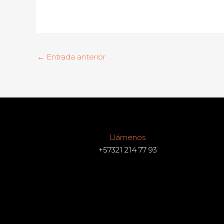
←
Entrada anterior
Llámenos
+57321 214 77 93