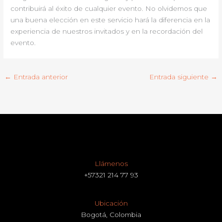
contribuirá al éxito de cualquier evento. No olvidemos que
una buena elección en este servicio hará la diferencia en la
experiencia de nuestros invitados y en la recordación del
evento.
←
Entrada anterior
Entrada siguiente
→
Llámenos
+57321 214 77 93
Ubicación
Bogotá, Colombia