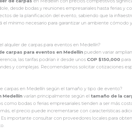
iler de carpas
en Medellín con precios competitivos signific
le, desde bodas y reuniones empresariales hasta ferias y co
ctos de la planificación del evento, sabiendo que la infraest
á el mínimo necesario para garantizar un ambiente cómodo y 
el alquiler de carpas para eventos en Medellín?
 de carpas para eventos en Medellín
pueden variar amplia
rencia, las tarifas podrían ir desde unos
COP $150,000
para
andes y complejas. Recomendamos solicitar cotizaciones esp
 de carpas en Medellín según el tamaño y tipo de evento?
n Medellín
varían principalmente según el
tamaño de la ca
os como bodas o ferias empresariales tienden a ser más cos
demás, el precio puede incrementarse con características ad
. Es importante consultar con proveedores locales para obte
to.