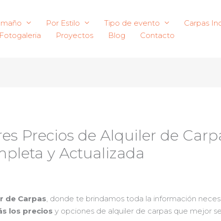
amaño
Por Estilo
Tipo de evento
Carpas Ind
Fotogaleria
Proyectos
Blog
Contacto
es Precios de Alquiler de Carp
mpleta y Actualizada
er de Carpas
, donde te brindamos toda la información neces
ás los precios
y opciones de alquiler de carpas que mejor se