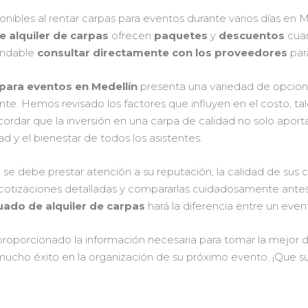
ibles al rentar carpas para eventos durante varios días en M
 alquiler de carpas
ofrecen
paquetes
y
descuentos
cuan
endable
consultar directamente con los proveedores
para
 para eventos en Medellín
presenta una variedad de opcione
nte. Hemos revisado los factores que influyen en el costo, t
ecordar que la inversión en una carpa de calidad no solo apo
d y el bienestar de todos los asistentes.
, se debe prestar atención a su reputación, la calidad de sus c
 cotizaciones detalladas y compararlas cuidadosamente antes
uado de alquiler de carpas
hará la diferencia entre un eve
proporcionado la información necesaria para tomar la mejor 
mucho éxito en la organización de su próximo evento. ¡Que s