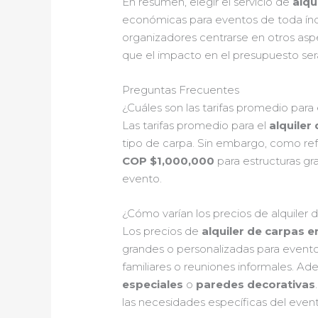
En resumen, elegir el servicio de
alqu
económicas para eventos de toda índo
organizadores centrarse en otros aspe
que el impacto en el presupuesto ser
Preguntas Frecuentes
¿Cuáles son las tarifas promedio para 
Las tarifas promedio para el
alquiler
tipo de carpa. Sin embargo, como refe
COP $1,000,000
para estructuras gr
evento.
¿Cómo varían los precios de alquiler
Los precios de
alquiler de carpas e
grandes o personalizadas para event
familiares o reuniones informales. A
especiales
o
paredes decorativas
las necesidades específicas del even