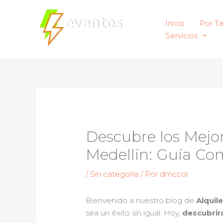
Ir
al
Inicio
Por T
contenido
Servicios
Descubre los Mejor
Medellín: Guía Co
/
Sin categoría
/ Por
dmccol
Bienvenido a nuestro blog de
Alquil
sea un éxito sin igual. Hoy,
descubrir