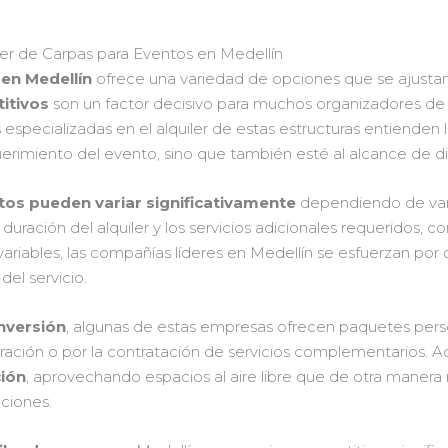
ler de Carpas para Eventos en Medellín
 en Medellín
ofrece una variedad de opciones que se ajustan
itivos
son un factor decisivo para muchos organizadores de
 especializadas en el alquiler de estas estructuras entienden
uerimiento del evento, sino que también esté al alcance de d
tos pueden variar significativamente
dependiendo de vari
a duración del alquiler y los servicios adicionales requeridos, c
ariables, las compañías líderes en Medellín se esfuerzan por of
del servicio.
nversión
, algunas de estas empresas ofrecen paquetes pers
ración o por la contratación de servicios complementarios. Ad
ción
, aprovechando espacios al aire libre que de otra manera n
aciones.