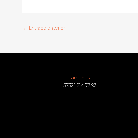
←
Entrada anterior
Llámenos
+57321 214 77 93