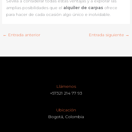
Sevilla a considerar todas estas ventajas y a explorar las
amplias posibilidades que el
alquiler de carpas
ofrece
para hacer de cada ocasión algo único e inolvidable.
←
Entrada anterior
Entrada siguiente
→
Llámenos
+57321 214 77 93
Ubicación
Bogotá, Colombia