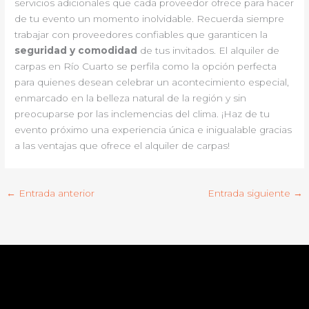
servicios adicionales que cada proveedor ofrece para hacer
de tu evento un momento inolvidable. Recuerda siempre
trabajar con proveedores confiables que garanticen la
seguridad y comodidad
de tus invitados. El alquiler de
carpas en Río Cuarto se perfila como la opción perfecta
para quienes desean celebrar un acontecimiento especial,
enmarcado en la belleza natural de la región y sin
preocuparse por las inclemencias del clima. ¡Haz de tu
evento próximo una experiencia única e inigualable gracias
a las ventajas que ofrece el alquiler de carpas!
←
Entrada anterior
Entrada siguiente
→