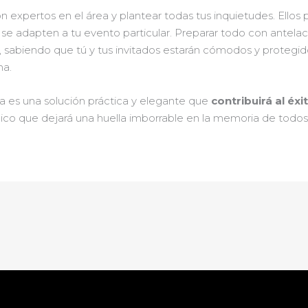
expertos en el área y plantear todas tus inquietudes. Ellos 
se adapten a tu evento particular. Preparar todo con antelaci
o, sabiendo que tú y tus invitados estarán cómodos y proteg
ma.
hía es una solución práctica y elegante que
contribuirá al éx
co que dejará una huella imborrable en la memoria de todos 