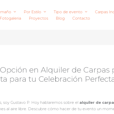
amaño
Por Estilo
Tipo de evento
Carpas Ind
Fotogaleria
Proyectos
Blog
Contacto
Opción en Alquiler de Carpas 
a para tu Celebración Perfect
as, soy Gustavo P. Hoy hablaremos sobre el
alquiler de carp
ones al aire libre. Descubre cómo hacer de tu evento un mome