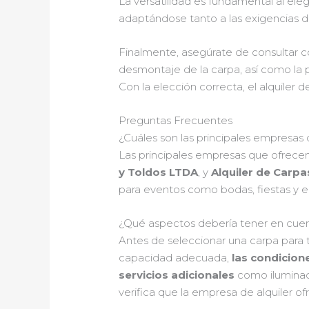
La versatilidad es fundamental al ele
adaptándose tanto a las exigencias del
Finalmente, asegúrate de consultar co
desmontaje de la carpa, así como la po
Con la elección correcta, el alquiler 
Preguntas Frecuentes
¿Cuáles son las principales empresas 
Las principales empresas que ofrecen
y Toldos LTDA
, y
Alquiler de Carpa
para eventos como bodas, fiestas y e
¿Qué aspectos debería tener en cuen
Antes de seleccionar una carpa para t
capacidad adecuada,
las condicion
servicios adicionales
como iluminaci
verifica que la empresa de alquiler o