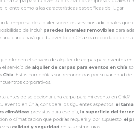
gir una carpa para tu evento en Chía. Las empresas locales of
 cliente como a las características específicas del lugar.
n la empresa de alquiler sobre los servicios adicionales que
sibilidad de incluir
paredes laterales removibles
para ada
de una carpa hará que tu evento en Chía sea recordado por su é
que ofrecen el servicio de alquiler de carpas para eventos en
 el servicio de
alquiler de carpas para eventos en Chía
s
s Chía
. Estas compañías son reconocidas por su variedad de o
ncuentros corporativos.
ta antes de seleccionar una carpa para mi evento en Chía?
u evento en Chía, considera los siguientes aspectos:
el tam
es climáticas
previstas para ese día,
la superficie del terre
ón o climatización que podrías requerir y, por supuesto,
el 
frezca
calidad y seguridad
en sus estructuras.