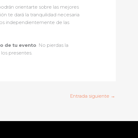
podrán orientarte sobre las mejores
ón te dará la tranquilidad necesaria
idos independientemente de las
ito de tu evento
. No pierdas la
los presentes.
Entrada siguiente
→