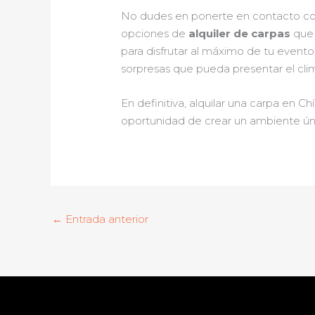
No dudes en ponerte en contacto con 
opciones de
alquiler de carpas
que 
para disfrutar al máximo de tu event
sorpresas que pueda presentar el cli
En definitiva, alquilar una carpa en C
oportunidad de crear un ambiente úni
←
Entrada anterior