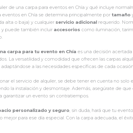
iler de una carpa para eventos en Chía y qué incluye normalm
ara eventos en Chía se determina principalmente por
tamaño
 alta o baja) y cualquier
servicio adicional
requerido. Norma
, y puede también incluir
accesorios
como iluminación, tarima
o.
una carpa para tu evento en Chía
es una decisión acertada
dos. La versatilidad y comodidad que ofrecen las carpas alqu
, adaptándose a las necesidades específicas de cada ocasión
nar el servicio de alquiler, se debe tener en cuenta no solo 
uyendo la instalación y desmontaje. Además, asegúrate de que
 garantizar un evento sin contratiempos.
pacio personalizado y seguro
, sin duda, hará que tu event
mejor para ese día especial. Con la carpa adecuada, el éxito