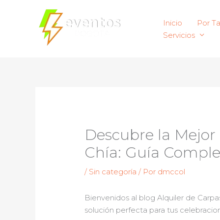
Ir
al
Inicio
Por T
contenido
Servicios
Descubre la Mejor 
Chía: Guía Complet
/
Sin categoría
/ Por
dmccol
Bienvenidos al blog Alquiler de Carp
solución perfecta para tus celebraci