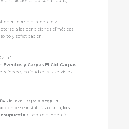
recen soluciones personalizadas,
 ofrecen, como el montaje y
ptarse a las condiciones climáticas.
xito y sofisticación.
 Chía?
on
Eventos y Carpas El Cid
,
Carpas
pciones y calidad en sus servicios
año
del evento para elegir la
no
donde se instalará la carpa,
los
presupuesto
disponible. Además,