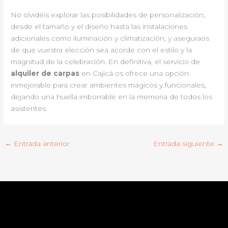
No olvidéis explorar las posibilidades de personalización,
desde el tamaño y el diseño hasta las instalaciones
adicionales como iluminación y climatización, y aseguraos
de que vuestra elección sea acorde con el estilo y la
magnitud de la celebración. En definitiva, el servicio de
alquiler de carpas
en Cajicá os ofrece una opción
inmejorable para crear ambientes mágicos y funcionales,
dejando una huella imborrable en la memoria de todos los
asistentes.
←
Entrada anterior
Entrada siguiente
→