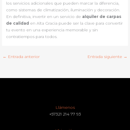
los servicios adicionales que pueden marcar la diferencia,
como sistemas de climatización, iluminación y decoración.
En definitiva, invertir en un servicio de
alquiler de carpas
de calidad
en Alta Gracia puede ser la clave para convertir
tu evento en una experiencia memorable y sin
contratiempos para todos.
←
Entrada anterior
Entrada siguiente
→
Llámenos
+57321 214 77 93