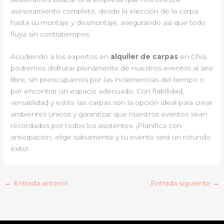
asesoramiento completo, desde la elección de la carpa
hasta su montaje y desmontaje, asegurando así que todo
fluya sin contratiempos.
Acudiendo a los expertos en
alquiler de carpas
en Chía,
podremos disfrutar plenamente de nuestros eventos al aire
libre, sin preocuparnos por las inclemencias del tiempo o
por encontrar un espacio adecuado. Con fiabilidad,
versatilidad y estilo, las carpas son la opción ideal para crear
ambientes únicos y garantizar que nuestros eventos sean
recordados por todos los asistentes. ¡Planifica con
anticipación, elige sabiamente y tu evento será un rotundo
éxito!
←
Entrada anterior
Entrada siguiente
→