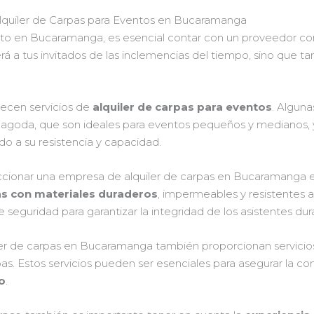
lquiler de Carpas para Eventos en Bucaramanga
nto en Bucaramanga, es esencial contar con un proveedor con
á a tus invitados de las inclemencias del tiempo, sino que 
ecen servicios de
alquiler de carpas para eventos
. Algun
goda, que son ideales para eventos pequeños y medianos, y l
o a su resistencia y capacidad.
eccionar una empresa de alquiler de carpas en Bucaramanga es
as con materiales duraderos
, impermeables y resistentes al
seguridad para garantizar la integridad de los asistentes dur
er de carpas en Bucaramanga también proporcionan servicios
rpas. Estos servicios pueden ser esenciales para asegurar la c
o
.