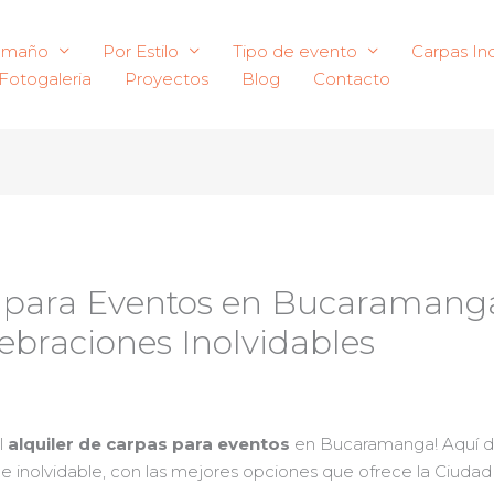
amaño
Por Estilo
Tipo de evento
Carpas Ind
Fotogaleria
Proyectos
Blog
Contacto
s para Eventos en Bucaramang
ebraciones Inolvidables
l
alquiler de carpas para eventos
en Bucaramanga! Aquí de
e inolvidable, con las mejores opciones que ofrece la Ciudad