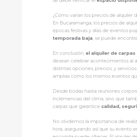
se debe verificar el
espacio disponi
¿Cómo varían los precios de alquile
En Bucaramanga, los precios de alqui
épocas festivas y días de eventos pop
temporada baja
, se puede encontr
En conclusión,
el alquiler de carp
desean celebrar acontecimientos al ai
distintas opciones, precios, y servici
amplias como los mismos eventos qu
Desde bodas hasta reuniones corporat
inclemencias del clima, sino que tamb
carpas que garantice
calidad, segur
No olvidemos la importancia de reali
hora, asegurando así que su evento e
escogida puede ofrecer. El alquiler d