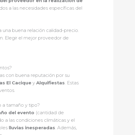
del proveedor en la realización de
dos a las necesidades específicas del
 una buena relación calidad-precio.
. Elegir el mejor proveedor de
ntos?
las con buena reputación por su
as El Cacique
y
Alquifiestas
. Estas
ventos.
 a tamaño y tipo?
ño del evento
(cantidad de
 a las condiciones climáticas y el
bles
lluvias inesperadas
. Además,