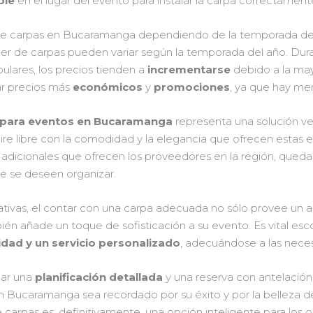
ble
en el lugar del evento para instalar la carpa correctament
r de carpas en Bucaramanga dependiendo de la temporada de
ler de carpas pueden variar según la temporada del año. Dur
ulares, los precios tienden a
incrementarse
debido a la may
ar precios más
económicos
y
promociones
, ya que hay me
as para eventos en Bucaramanga
representa una solución ver
re libre con la comodidad y la elegancia que ofrecen estas e
os adicionales que ofrecen los proveedores en la región, queda
e se deseen organizar.
ivas, el contar con una carpa adecuada no sólo provee un a
ién añade un toque de sofisticación a su evento. Es vital es
idad y un servicio personalizado
, adecuándose a las neces
zar una
planificación detallada
y una reserva con antelación
n Bucaramanga sea recordado por su éxito y por la belleza d
e carpas es, definitivamente, una opción inteligente para lo