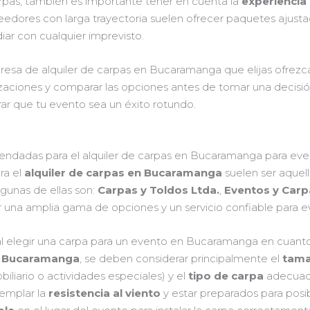
carpas, también es importante tener en cuenta la
experiencia 
veedores con larga trayectoria suelen ofrecer paquetes ajusta
iar con cualquier imprevisto.
esa de alquiler de carpas en Bucaramanga que elijas ofrezca
aciones y comparar las opciones antes de tomar una decisión
rar que tu evento sea un éxito rotundo.
ndadas para el alquiler de carpas en Bucaramanga para eve
ra el
alquiler de carpas en Bucaramanga
suelen ser aquel
lgunas de ellas son:
Carpas y Toldos Ltda.
,
Eventos y Carp
una amplia gama de opciones y un servicio confiable para e
l elegir una carpa para un evento en Bucaramanga en cuanto
n
Bucaramanga
, se deben considerar principalmente el
tama
iliario o actividades especiales) y el
tipo de carpa
adecuado
emplar la
resistencia al viento
y estar preparados para posi