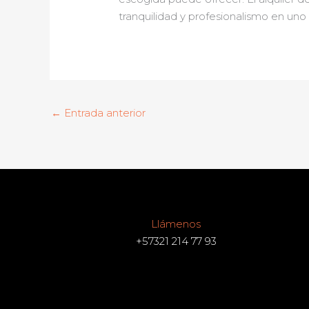
tranquilidad y profesionalismo en uno 
←
Entrada anterior
Llámenos
+57321 214 77 93