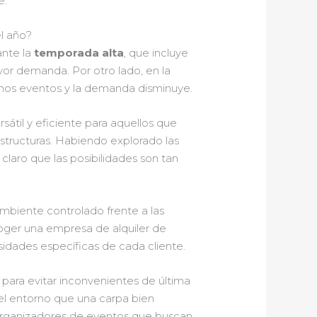
e.
l año?
ante la
temporada alta
, que incluye
or demanda. Por otro lado, en la
nos eventos y la demanda disminuye.
sátil y eficiente para aquellos que
structuras. Habiendo explorado las
 claro que las posibilidades son tan
mbiente controlado frente a las
coger una empresa de alquiler de
idades específicas de cada cliente.
 para evitar inconvenientes de última
el entorno que una carpa bien
s organizadores de eventos que buscan