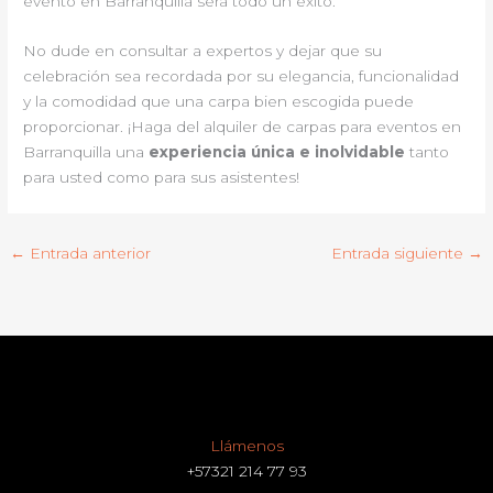
evento en Barranquilla será todo un éxito.
No dude en consultar a expertos y dejar que su
celebración sea recordada por su elegancia, funcionalidad
y la comodidad que una carpa bien escogida puede
proporcionar. ¡Haga del alquiler de carpas para eventos en
Barranquilla una
experiencia única e inolvidable
tanto
para usted como para sus asistentes!
←
Entrada anterior
Entrada siguiente
→
Llámenos
+57321 214 77 93