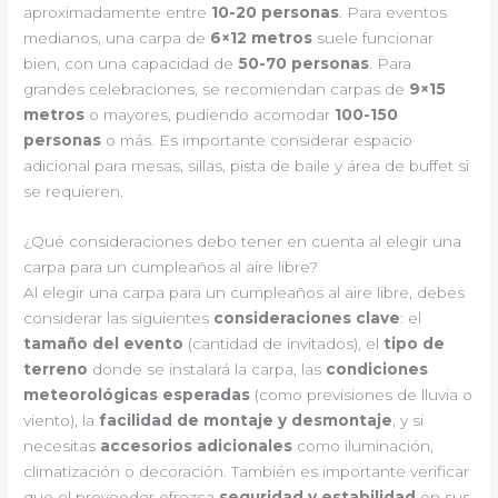
aproximadamente entre
10-20 personas
. Para eventos
medianos, una carpa de
6×12 metros
suele funcionar
bien, con una capacidad de
50-70 personas
. Para
grandes celebraciones, se recomiendan carpas de
9×15
metros
o mayores, pudiendo acomodar
100-150
personas
o más. Es importante considerar espacio
adicional para mesas, sillas, pista de baile y área de buffet si
se requieren.
¿Qué consideraciones debo tener en cuenta al elegir una
carpa para un cumpleaños al aire libre?
Al elegir una carpa para un cumpleaños al aire libre, debes
considerar las siguientes
consideraciones clave
: el
tamaño del evento
(cantidad de invitados), el
tipo de
terreno
donde se instalará la carpa, las
condiciones
meteorológicas esperadas
(como previsiones de lluvia o
viento), la
facilidad de montaje y desmontaje
, y si
necesitas
accesorios adicionales
como iluminación,
climatización o decoración. También es importante verificar
que el proveedor ofrezca
seguridad y estabilidad
en sus