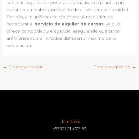
celebración, al optar por esta alternativa se garantiza un
evento memorable y protegido de cualquier eventualidad.
Por ello, al planificar ese día especial, no duden en
considerar el
servicio de alquiler de carpas
, ya que
ofrece comodidad y elegancia, asegurando que tanto
anfitriones como invitados disfruten al máximo de la
celebración.
←
Entrada anterior
Entrada siguiente
→
Llámenos
+57321 214 77 93