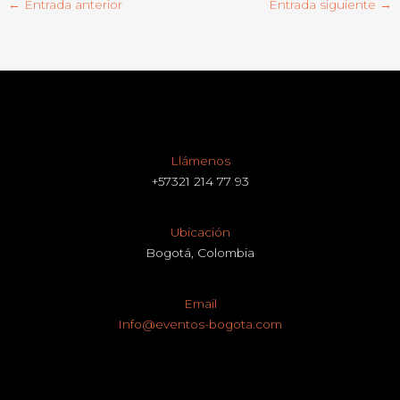
←
Entrada anterior
Entrada siguiente
→
Llámenos
+57321 214 77 93
Ubicación
Bogotá, Colombia
Email
Info@eventos-bogota.com