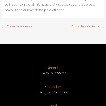
tu hogar temporal mientras disfrutas de todo lo que esta
maravillosa ciudad tiene para ofrecer.
←
Entrada anterior
Entrada siguiente
→
Llámenos
+57321 214 77 93
Ubicación
Bogotá, Colombia
Email