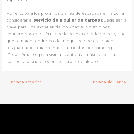
Por ello, para los próximos planes de escapada en la zona,
considerar el
servicio de alquiler de carpas
puede ser la
clave para una experiencia inolvidable. No solo nos
centraremos en disfrutar de la belleza de Villavicencio, sino
que también tendremos la tranquilidad de estar bien
resguardados durante nuestras noches de camping.
¡Preparémonos para vivir la aventura al máximo con la
comodidad que ofrecen las carpas de alquiler!
←
Entrada anterior
Entrada siguiente
→