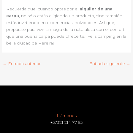
Recuerda que, cuando optas por el
alquiler de una
carpa
, no sólo estás eligiendo un producto, sino también
estás invirtiendo en experiencias inolvidables. Así que,
prepárate para vivir la magia de la naturaleza con el confort
que una buena carpa puede ofrecerte. ¡Feliz camping en la
bella ciudad de Pereira!
←
Entrada anterior
Entrada siguiente
→
Llámenos
+57321 214 77 93