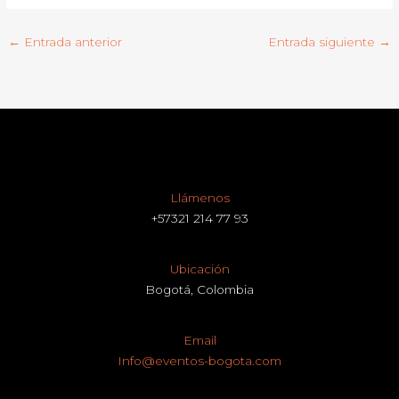
←
Entrada anterior
Entrada siguiente
→
Llámenos
+57321 214 77 93
Ubicación
Bogotá, Colombia
Email
Info@eventos-bogota.com