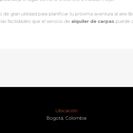
de gran utilidad para planificar tu próxima aventura al aire lib
as facilidades que el servicio de
alquiler de carpas
puede of
Ubicación
Bogotá, Colombia