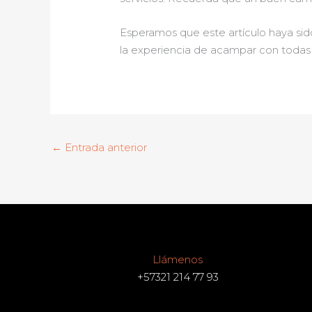
Esperamos que este artículo haya sido 
la experiencia de acampar con todas l
←
Entrada anterior
Llámenos
+57321 214 77 93