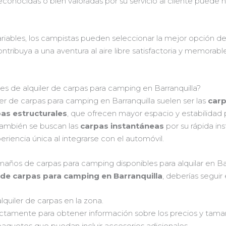
conocidas o bien valoradas por su servicio al cliente puede ha
variables, los campistas pueden seleccionar la mejor opción d
tribuya a una aventura al aire libre satisfactoria y memorable
es de alquiler de carpas para camping en Barranquilla?
er de carpas para camping en Barranquilla suelen ser las
carp
as estructurales
, que ofrecen mayor espacio y estabilida
ambién se buscan las
carpas instantáneas
por su rápida ins
riencia única al integrarse con el automóvil.
ños de carpas para camping disponibles para alquilar en Bar
de carpas para camping en Barranquilla
, deberías seguir
lquiler de carpas en la zona.
irectamente para obtener información sobre los precios y tama
paquetes que puedan incluir accesorios adicionales.