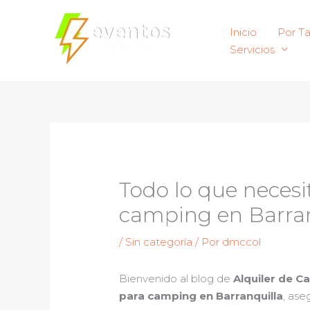
Ir
al
Inicio
Por T
contenido
Servicios
Todo lo que necesit
camping en Barranq
/
Sin categoría
/ Por
dmccol
Bienvenido al blog de
Alquiler de C
para camping en Barranquilla
, ase