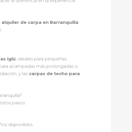
cer la diferencia en la experiencia
e
alquiler de carpa en Barranquilla
.
as iglú
, ideales para pequeñas
d para acampadas más prolongadas o
talación, y las
carpas de techo para
ranquilla?
 estos pasos:
ños disponibles.