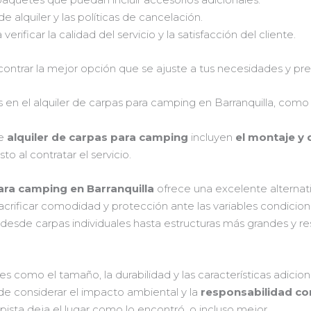
 alquiler y las políticas de cancelación.
verificar la calidad del servicio y la satisfacción del cliente.
ontrar la mejor opción que se ajuste a tus necesidades y pr
dos en el alquiler de carpas para camping en Barranquilla, co
de
alquiler de carpas para camping
incluyen
el montaje y
to al contratar el servicio.
para camping en Barranquilla
ofrece una excelente alternat
 sacrificar comodidad y protección ante las variables condicio
desde carpas individuales hasta estructuras más grandes y r
 como el tamaño, la durabilidad y las características adicional
e considerar el impacto ambiental y la
responsabilidad con
ista deja el lugar como lo encontró, o incluso mejor.