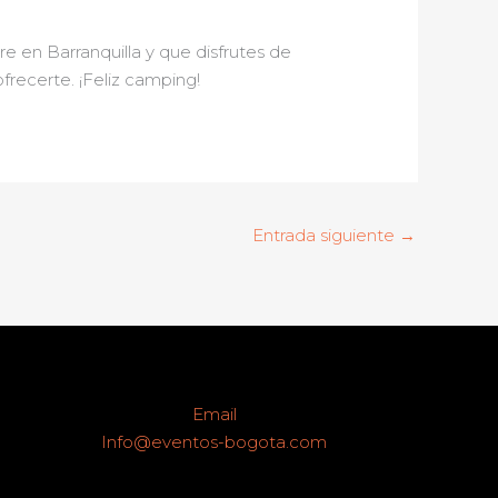
re en Barranquilla y que disfrutes de
recerte. ¡Feliz camping!
Entrada siguiente
→
Email
Info@eventos-bogota.com