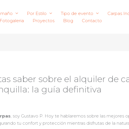
amaño
Por Estilo
Tipo de evento
Carpas Ind
Fotogaleria
Proyectos
Blog
Contacto
as saber sobre el alquiler de 
uilla: la guía definitiva
arpas
, soy Gustavo P. Hoy te hablaremos sobre las mejores 
gurando tu confort y protección mientras disfrutas de la natur