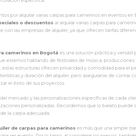
coración específica.
ntos por alquilar varias carpas para camerinos en eventos en
peciales o descuentos
al alquilar varias carpas para camer
con las empresas de alquiler, ya que ofrecen tarifas difere
ra camerinos en Bogotá
es una solución práctica y versátil
ue estemos hablando de festivales de música, producciones 
 estas estructuras ofrecen privacidad y comodidad para el per
terísticas y duración del alquiler, pero asegurarse de contar 
zar el éxito de sus proyectos.
del mercado y las personalizaciones específicas de cada clien
izaciones personalizadas. Recordemos que lo barato puede sali
n de la carpa adecuada.
quiler de carpas para camerinos
es más que una simple tran
lquier evento. Por lo tanto, al considerar los precios, tambi