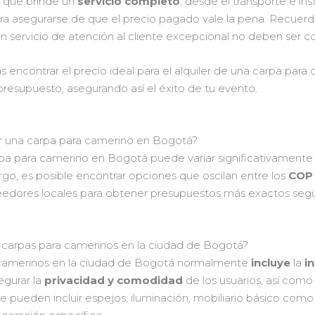
 que brinde un
servicio completo
, desde el transporte e ins
ra asegurarse de que el precio pagado vale la pena. Recuerda
 un servicio de atención al cliente excepcional no deben ser
rás encontrar el precio ideal para el alquiler de una carpa p
 presupuesto, asegurando así el éxito de tu evento.
ar una carpa para camerino en Bogotá?
rpa para camerino en Bogotá puede variar significativament
o, es posible encontrar opciones que oscilan entre los
COP 
eedores locales para obtener presupuestos más exactos segú
de carpas para camerinos en la ciudad de Bogotá?
ra camerinos en la ciudad de Bogotá normalmente
incluye
la
i
egurar la
privacidad y comodidad
de los usuarios, así com
 pueden incluir espejos, iluminación, mobiliario básico como m