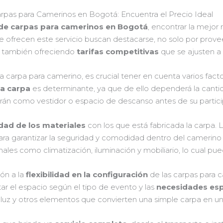
Carpas para Camerinos en Bogotá: Encuentra el Precio Ideal
 de carpas para camerinos en Bogotá
, encontrar la mejor
e ofrecen este servicio buscan destacarse, no solo por prov
no también ofreciendo
tarifas competitivas
que se ajusten a 
 una carpa para camerino, es crucial tener en cuenta varios fac
a carpa
es determinante, ya que de ello dependerá la cantid
izarán como vestidor o espacio de descanso antes de su partici
idad de los materiales
con los que está fabricada la carpa. L
para garantizar la seguridad y comodidad dentro del camerino
les como climatización, iluminación y mobiliario, lo cual puede
ón a la
flexibilidad en la configuración
de las carpas para 
r el espacio según el tipo de evento y las
necesidades esp
e luz y otros elementos que convierten una simple carpa en un