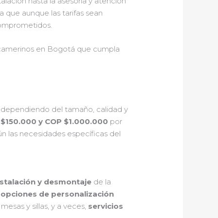
talación hasta la asesoría y atención
 que aunque las tarifas sean
 comprometidos.
ara camerinos en Bogotá que cumpla
e dependiendo del tamaño, calidad y
$150.000 y COP $1.000.000
por
n las necesidades específicas del
nstalación y desmontaje
de la
o
opciones de personalización
esas y sillas, y a veces,
servicios