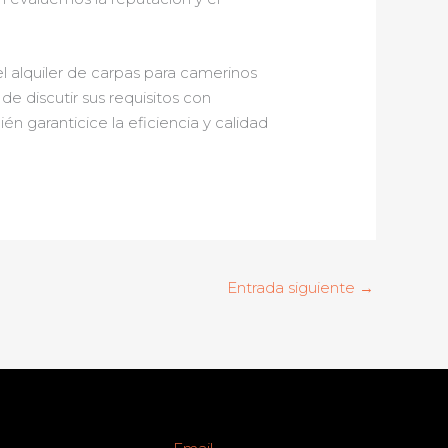
l alquiler de carpas para camerinos
 discutir sus requisitos con
 garanticice la eficiencia y calidad
Entrada siguiente
→