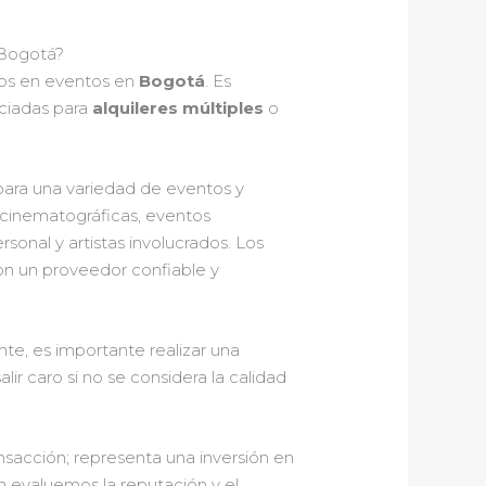
 Bogotá?
inos en eventos en
Bogotá
. Es
nciadas para
alquileres múltiples
o
 para una variedad de eventos y
cinematográficas, eventos
sonal y artistas involucrados. Los
con un proveedor confiable y
te, es importante realizar una
r caro si no se considera la calidad
sacción; representa una inversión en
én evaluemos la reputación y el