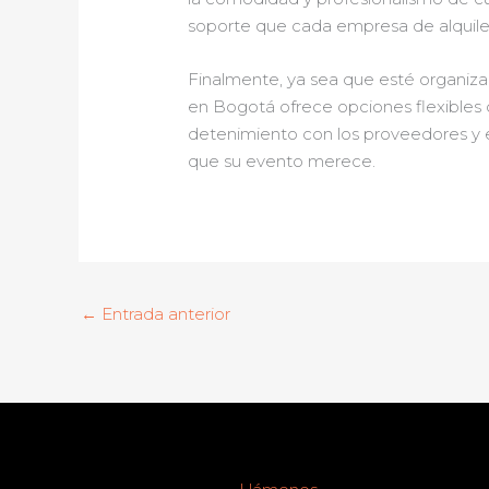
soporte que cada empresa de alquile
Finalmente, ya sea que esté organiza
en Bogotá ofrece opciones flexibles 
detenimiento con los proveedores y e
que su evento merece.
←
Entrada anterior