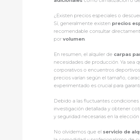
adicionales
como climatización o de
¿Existen precios especiales o descue
Sí, generalmente existen
precios es
recomendable consultar directamente 
por
volumen
.
En resumen, el alquiler de
carpas pa
necesidades de producción. Ya sea q
corporativos o encuentros deportivos,
precios varían según el tamaño, carac
experimentado es crucial para garanti
Debido a las fluctuantes condiciones 
investigación detallada y obtener cot
y seguridad necesarias en la elecció
No olvidemos que el
servicio de al
la comodidad y profesionalismo de cua