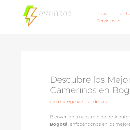
Ir
al
Inicio
Por T
contenido
Servicios
Descubre los Mejor
Camerinos en Bog
/
Sin categoría
/ Por
dmccol
Bienvenido a nuestro blog de Alquile
Bogotá
, enfocándonos en los mejore