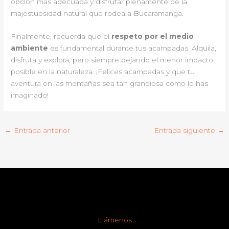
opción más adecuada y disfrutar plenamente de la
majestuosidad natural que rodea a Bucaramanga.
Finalmente, recuerda que el
respeto por el medio
ambiente
es fundamental durante tus acampadas. Alquila,
disfruta y explora, pero siempre dejando el menor impacto
posible en la naturaleza. ¡Felices acampadas y que tu
aventura en las montañas sea tan grandiosa como lo has
imaginado!
←
Entrada anterior
Entrada siguiente
→
Llámenos