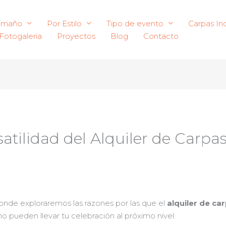
amaño
Por Estilo
Tipo de evento
Carpas Ind
Fotogaleria
Proyectos
Blog
Contacto
satilidad del Alquiler de Carpa
nde exploraremos las razones por las que el
alquiler de ca
pueden llevar tu celebración al próximo nivel.