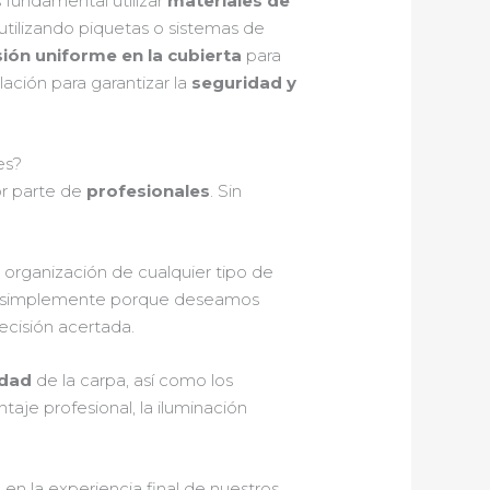
 fundamental utilizar
materiales de
 utilizando piquetas o sistemas de
ión uniforme en la cubierta
para
ación para garantizar la
seguridad y
es?
r parte de
profesionales
. Sin
a organización de cualquier tipo de
a o simplemente porque deseamos
ecisión acertada.
idad
de la carpa, así como los
aje profesional, la iluminación
 en la experiencia final de nuestros