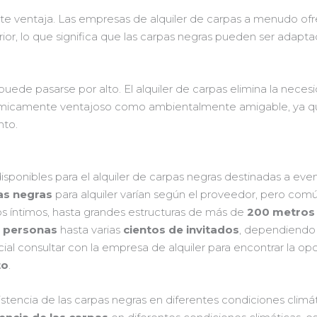
te ventaja. Las empresas de alquiler de carpas a menudo of
ior, lo que significa que las carpas negras pueden ser adapt
uede pasarse por alto. El alquiler de carpas elimina la necesi
ómicamente ventajoso como ambientalmente amigable, ya que
nto.
ponibles para el alquiler de carpas negras destinadas a eve
as negras
para alquiler varían según el proveedor, pero co
s íntimos, hasta grandes estructuras de más de
200 metros
0 personas
hasta varias
cientos de invitados
, dependiendo d
ial consultar con la empresa de alquiler para encontrar la op
to
.
istencia de las carpas negras en diferentes condiciones climá