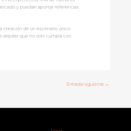
ercado y puedan aportar referencias
a creación de un escenario único
e alquiler que no solo cumpla con
Entrada siguiente
→