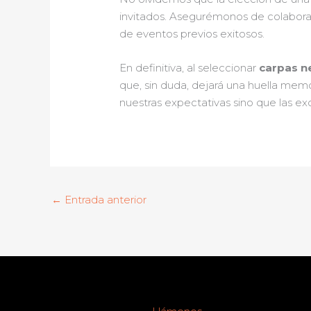
invitados. Asegurémonos de colabora
de eventos previos exitosos.
En definitiva, al seleccionar
carpas n
que, sin duda, dejará una huella mem
nuestras expectativas sino que las ex
←
Entrada anterior