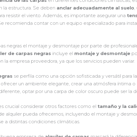
tencia de las carpas
en diferentes condiciones climáticas, es
n la estructura. Se deben
anclar adecuadamente al suelo
,
a resistir el viento. Además, es importante asegurar una
tens
Se recomienda contar con un equipo especializado para instal
arpas negras el montaje y desmontaje por parte de profesional
iler de carpas negras
incluye el
montaje y desmontaje
po
n la empresa proveedora, ya que los servicios pueden variar.
negras
se perfila como una opción sofisticada y versátil para l
a ofrecer un ambiente elegante, crear una atmósfera íntim
iferente, optar por una carpa de color oscuro puede ser la d
s crucial considerar otros factores como el
tamaño y la cal
de alquiler pueda ofrecernos, incluyendo el montaje y desmont
e a distintas condiciones climáticas.
na buena empresa de
alquiler de carpas
marcará la diferencia