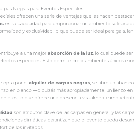
 Carpas Negras para Eventos Especiales
ciales ofrecen una serie de ventajas que las hacen destacar 
as
es su capacidad para proporcionar un ambiente sofisticado 
ormalidad y exclusividad, lo que puede ser ideal para gala, 
ntribuye a una mejor
absorción de la luz
, lo cual puede se
efectos especiales. Esto permite crear ambientes únicos e i
e opta por el
alquiler de carpas negras
, se abre un abanic
ienzo en blanco —o quizás más apropiadamente, un lienzo en 
on ellos, lo que ofrece una presencia visualmente impactant
ilidad
son atributos clave de las carpas en general, y las car
ndiciones climáticas, garantizan que el evento pueda desarroll
ort de los invitados.