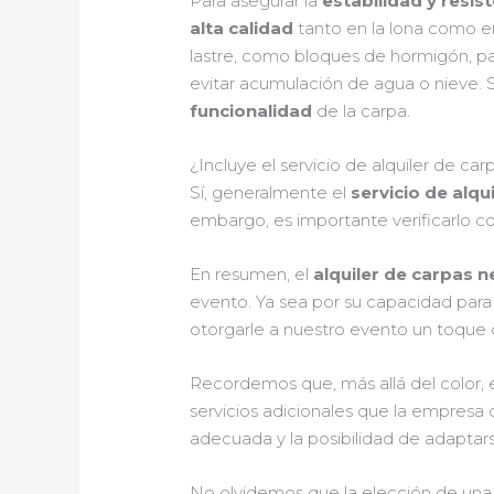
Para asegurar la
estabilidad y resis
alta calidad
tanto en la lona como e
lastre, como bloques de hormigón, par
evitar acumulación de agua o nieve. 
funcionalidad
de la carpa.
¿Incluye el servicio de alquiler de c
Sí, generalmente el
servicio de alqu
embargo, es importante verificarlo co
En resumen, el
alquiler de carpas 
evento. Ya sea por su capacidad par
otorgarle a nuestro evento un toque d
Recordemos que, más allá del color, e
servicios adicionales que la empresa 
adecuada y la posibilidad de adaptars
No olvidemos que la elección de u