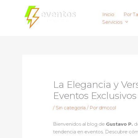
Ir
al
Inicio
Por T
contenido
Servicios
La Elegancia y Ver
Eventos Exclusivos
/
Sin categoría
/ Por
dmccol
Bienvenidos al blog de
Gustavo P.
do
tendencia en eventos. Descubre cómo 