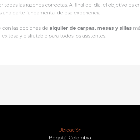
das las razones correctas. Al final del día, el objetivo es c
s una parte fundamental de esa experiencia.
 con las opciones de
alquiler de carpas, mesas y sillas
más
xitosa y disfrutable para todos los asistentes.
Ubicación
Bogotá, Colombia