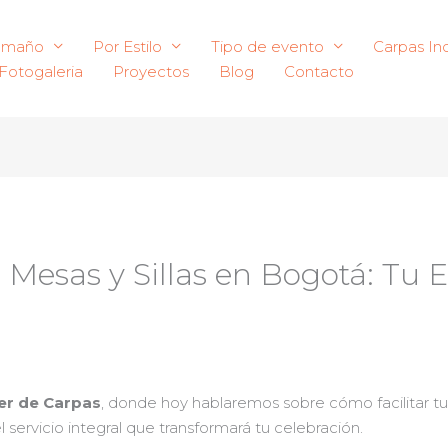
amaño
Por Estilo
Tipo de evento
Carpas Ind
Fotogaleria
Proyectos
Blog
Contacto
 Mesas y Sillas en Bogotá: Tu E
ler de Carpas
, donde hoy hablaremos sobre cómo facilitar t
el servicio integral que transformará tu celebración.