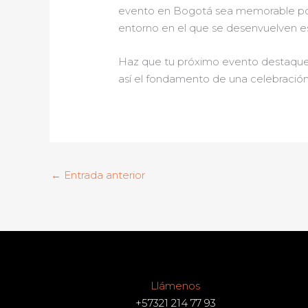
evento en Bogotá sea memorable por to
entorno en el que se desenvuelven e
Haz que tu próximo evento destaque
así el fondamento de una celebración e
←
Entrada anterior
Llámenos
+57321 214 77 93