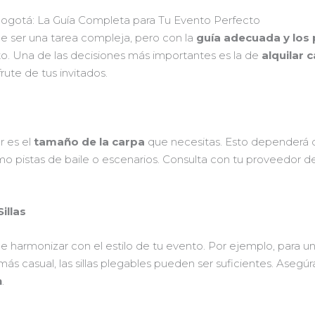
 Bogotá: La Guía Completa para Tu Evento Perfecto
 ser una tarea compleja, pero con la
guía adecuada y los
o. Una de las decisiones más importantes es la de
alquilar 
rute de tus invitados.
a
r es el
tamaño de la carpa
que necesitas. Esto dependerá d
mo pistas de baile o escenarios. Consulta con tu proveedor d
illas
ebe harmonizar con el estilo de tu evento. Por ejemplo, para u
go más casual, las sillas plegables pueden ser suficientes. As
n
.