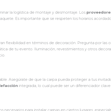
minar la logística de montaje y desmontaje. Los
proveedores
paquete. Es importante que se respeten los horarios acordados
an flexibilidad en términos de decoración. Pregunta por las 
emática de tu evento. Iluminación, revestimientos y otros de
io.
s
le. Asegúrate de que la carpa pueda proteger a tus invitados d
lefacción
integrada, lo cual puede ser un diferenciador clav
os necesarios para instalar carpas en ciertos lugares, especia