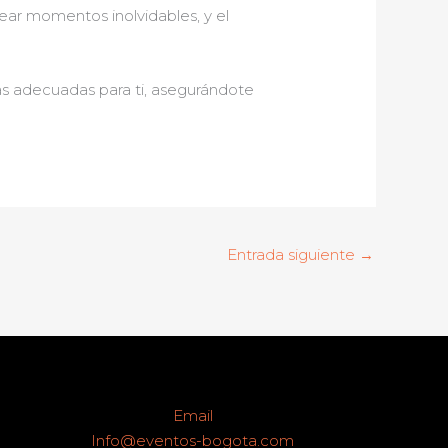
rear momentos inolvidables, y el
 adecuadas para ti, asegurándote
Entrada siguiente
→
Email
Info@eventos-bogota.com