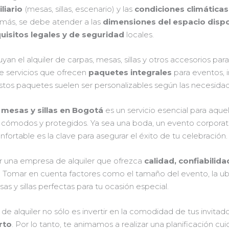
liario
(mesas, sillas, escenario) y las
condiciones climáticas
más, se debe atender a las
dimensiones del espacio disp
uisitos legales y de seguridad
locales.
uyan el alquiler de carpas, mesas, sillas y otros accesorios p
e servicios que ofrecen
paquetes integrales
para eventos, 
Estos paquetes suelen ser personalizables según las necesidad
, mesas y sillas en Bogotá
es un servicio esencial para aqu
 cómodos y protegidos. Ya sea una boda, un evento corporativ
fortable es la clave para asegurar el éxito de tu celebración.
r una empresa de alquiler que ofrezca
calidad, confiabilid
. Tomar en cuenta factores como el tamaño del evento, la ubi
as y sillas perfectas para tu ocasión especial.
 de alquiler no sólo es invertir en la comodidad de tus invitad
rto
. Por lo tanto, te animamos a realizar una planificación cu