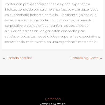
contar con proveedores confiables y con experiencia.
Melgar, conocido por su ambiente festivo y climático ideal,
es el escenario perfecto para ello. Finalmente, ya sea que
estés planeando una boda, un cumpleaños, un evento
corporativo o cualquier otra reunión, las opciones de
alquiler de carpas en Melgar están diseñadas para
satisfacer todas tus necesidades y superar tus expectativas,
convirtiendo cada evento en una experiencia memorable.
←
Entrada anterior
Entrada siguiente
→
Llámenos
+57321 214 77 93