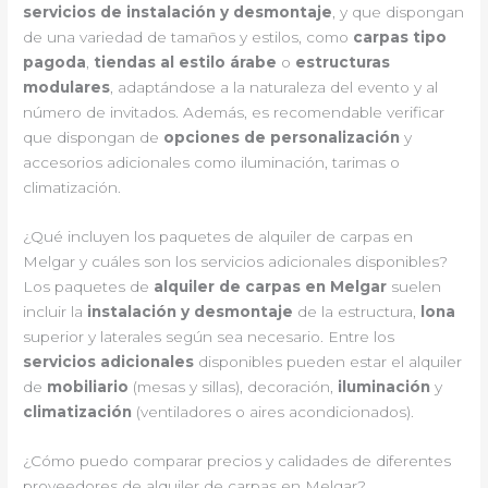
servicios de instalación y desmontaje
, y que dispongan
de una variedad de tamaños y estilos, como
carpas tipo
pagoda
,
tiendas al estilo árabe
o
estructuras
modulares
, adaptándose a la naturaleza del evento y al
número de invitados. Además, es recomendable verificar
que dispongan de
opciones de personalización
y
accesorios adicionales como iluminación, tarimas o
climatización.
¿Qué incluyen los paquetes de alquiler de carpas en
Melgar y cuáles son los servicios adicionales disponibles?
Los paquetes de
alquiler de carpas en Melgar
suelen
incluir la
instalación y desmontaje
de la estructura,
lona
superior y laterales según sea necesario. Entre los
servicios adicionales
disponibles pueden estar el alquiler
de
mobiliario
(mesas y sillas), decoración,
iluminación
y
climatización
(ventiladores o aires acondicionados).
¿Cómo puedo comparar precios y calidades de diferentes
proveedores de alquiler de carpas en Melgar?