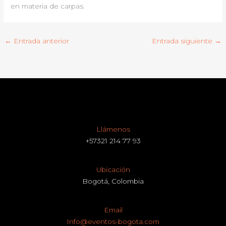
en materia de carpas.
←
Entrada anterior
Entrada siguiente
→
Llámenos
+57321 214 77 93
Ubicación
Bogotá, Colombia
Email
Info@eventos-bogota.com