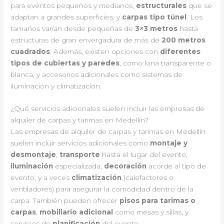
para eventos pequeños y medianos,
estructurales
que se
adaptan a grandes superficies, y
carpas tipo túnel
. Los
tamaños varían desde pequeñas de
3×3 metros
hasta
estructuras de gran envergadura de más de
200 metros
cuadrados
. Además, existen opciones con
diferentes
tipos de cubiertas y paredes
, como lona transparente o
blanca, y accesorios adicionales como sistemas de
iluminación y climatización.
¿Qué servicios adicionales suelen incluir las empresas de
alquiler de carpas y tarimas en Medellín?
Las empresas de alquiler de carpas y tarimas en Medellín
suelen incluir servicios adicionales como
montaje y
desmontaje
,
transporte
hasta el lugar del evento,
iluminación
especializada,
decoración
acorde al tipo de
evento, y a veces
climatización
(calefactores o
ventiladores) para asegurar la comodidad dentro de la
carpa. También pueden ofrecer
pisos para tarimas o
carpas
,
mobiliario adicional
como mesas y sillas, y
servicios de
planificación
del evento.