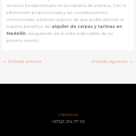
servicios fundamentales en la industria de eventos. Con la
información proporcionada y las consideraciones
mencionadas, estamos seguros de que podrá obtener el
máximo beneficio del
alquiler de carpas y tarimas en
Medellín
, asegurando así el éxito indiscutible de su
próximo evento.
←
Entrada anterior
Entrada siguiente
→
Llámenos
+57321 214 77 93