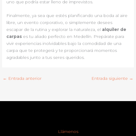
uno que podría estar lleno de imprevistos.
Finalmente, ya sea que estés planificando una boda al aire
libre, un evento corporativo, o simplemente desees
escapar de la rutina y explorar la naturaleza, el
alquiler de
carpas
es tu aliado perfecto en Medellín. Prepárate para
vivir experiencias inolvidables bajo la comodidad de una
carpa que te protegerá y te proporcionará momentos
agradables junto a tus seres queridos.
←
Entrada anterior
Entrada siguiente
→
Llámenos