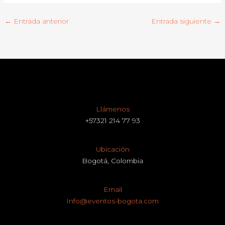
←
Entrada anterior
Entrada siguiente
→
Llámenos
+57321 214 77 93
Ubicación
Bogotá, Colombia
Email
Info@eventos-bogota.com