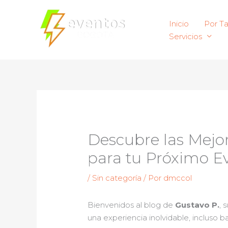
Ir
al
Inicio
Por T
contenido
Servicios
Descubre las Mejo
para tu Próximo E
/
Sin categoría
/ Por
dmccol
Bienvenidos al blog de
Gustavo P.
, 
una experiencia inolvidable, incluso b