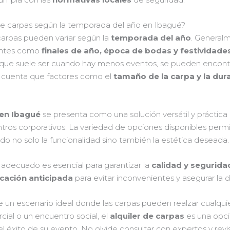
 de carpas según la temporada del año en Ibagué?
 carpas pueden variar según la
temporada del año
. General
entes como
finales de año, época de bodas y festividades
 que suele ser cuando hay menos eventos, se pueden encont
n cuenta que factores como el
tamaño de la carpa y la dura
 en Ibagué
se presenta como una solución versátil y práctica
ntros corporativos. La variedad de opciones disponibles perm
do no solo la funcionalidad sino también la estética deseada.
adecuado es esencial para garantizar la
calidad y segurida
icación anticipada
para evitar inconvenientes y asegurar la d
e un escenario ideal donde las carpas pueden realzar cualquier 
cial o un encuentro social, el
alquiler de carpas
es una opci
éxito de su evento. No olvide consultar con expertos y revis