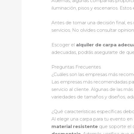
Además, algunas compañías proporcion
iluminación, pisos y escenarios. Estos
Antes de tomar una decisión final, e
servicios. No olvides consultar opinion
Escoger el
alquiler de carpa adec
adecuadas, podrás asegurarte de que 
Preguntas Frecuentes
¿Cuáles son las empresas más recome
Las empresas más recomendadas p
servicio al cliente. Algunas de las m
variedades de tamaños y diseños, ada
¿Qué características específicas debo
Al elegir una carpa para tu evento en 
material resistente
que soporte el c
desmontaje
. Además, verifica que 