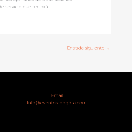
 servicio que recibirá.
Entrada siguiente
→
Email
Info@eventos-bogota.com