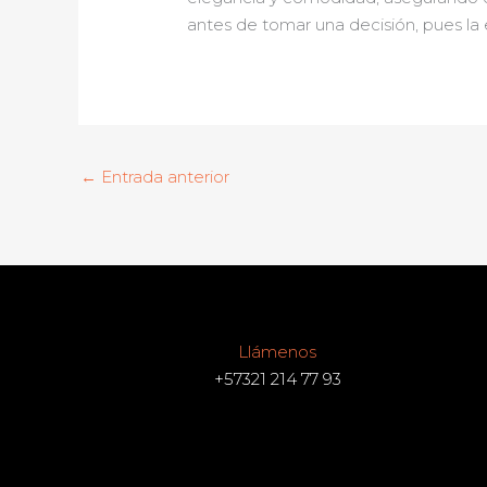
antes de tomar una decisión, pues la e
←
Entrada anterior
Llámenos
+57321 214 77 93