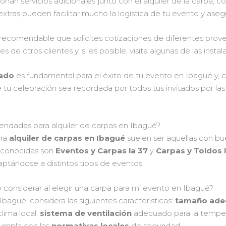
an servicios adicionales junto con el alquiler de la carpa, 
 extras pueden facilitar mucho la logística de tu evento y aseg
s recomendable que solicites cotizaciones de diferentes pro
es de otros clientes y, si es posible, visita algunas de las inst
uado
es fundamental para el éxito de tu evento en Ibagué y, 
tu celebración sea recordada por todos tus invitados por las
ndadas para alquiler de carpas en Ibagué?
ara
alquiler de carpas en Ibagué
suelen ser aquellas con bu
ás conocidas son
Eventos y Carpas la 37
y
Carpas y Toldos
ptándose a distintos tipos de eventos.
 considerar al elegir una carpa para mi evento en Ibagué?
Ibagué, considera las siguientes características:
tamaño ade
lima local,
sistema de ventilación
adecuado para la tempe
cumpla con las
normativas locales
de seguridad.