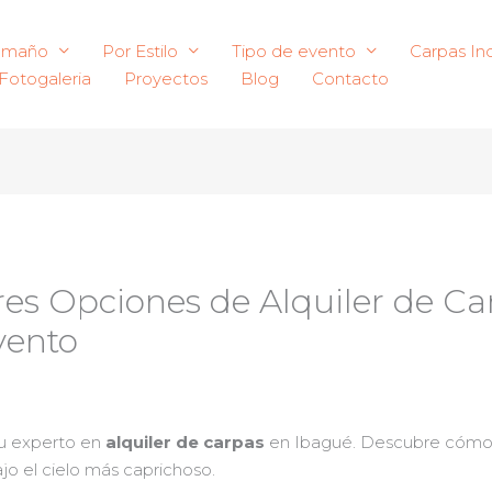
amaño
Por Estilo
Tipo de evento
Carpas Ind
Fotogaleria
Proyectos
Blog
Contacto
res Opciones de Alquiler de C
vento
su experto en
alquiler de carpas
en Ibagué. Descubre cómo tr
ajo el cielo más caprichoso.