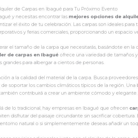
quiler de Carpas en Ibagué para Tu Próximo Evento
agué y necesitas encontrar las
mejores opciones de alquil
izar el éxito de tu celebración. Las carpas son ideales para
rporativos y ferias comerciales, proporcionando un espacio ver
erar el tamaño de la carpa que necesitarás, basándote en la c
iler de carpas en Ibagué
ofrece una variedad de tamaños y
s grandes para albergar a cientos de personas.
ión a la calidad del material de la carpa. Busca proveedore
 de soportar los cambios climáticos típicos de la región. Una
que también contribuirá a crear un ambiente cómodo y elegante.
lá de lo tradicional, hay empresas en Ibagué que ofrecen
car
n disfrutar del paisaje circundante sin sacrificar cobertura
n entorno natural o si simplementemente deseas añadir un toqu