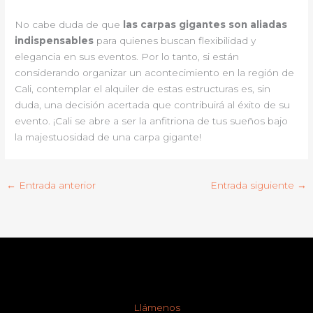
No cabe duda de que
las carpas gigantes son aliadas
indispensables
para quienes buscan flexibilidad y
elegancia en sus eventos. Por lo tanto, si están
considerando organizar un acontecimiento en la región de
Cali, contemplar el alquiler de estas estructuras es, sin
duda, una decisión acertada que contribuirá al éxito de su
evento. ¡Cali se abre a ser la anfitriona de tus sueños bajo
la majestuosidad de una carpa gigante!
←
Entrada anterior
Entrada siguiente
→
Llámenos