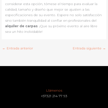
considerar esta opción, tómese el tiempo para evaluar la
calidad, tamaño y diseño que mejor se ajusten a las
especificaciones de su evento. Espere no solo satisfacción
sino también tranquilidad al confiar en profesionales del
alquiler de carpas
. ¡Que su próximo evento al aire libre
sea un hito inolvidable!
←
Entrada anterior
Entrada siguiente
→
Llámenos
+57321 214 77 93