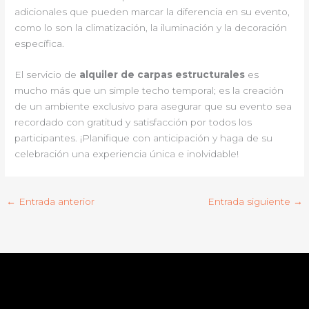
adicionales que pueden marcar la diferencia en su evento,
como lo son la climatización, la iluminación y la decoración
específica.
El servicio de
alquiler de carpas estructurales
es
mucho más que un simple techo temporal; es la creación
de un ambiente exclusivo para asegurar que su evento sea
recordado con gratitud y satisfacción por todos los
participantes. ¡Planifique con anticipación y haga de su
celebración una experiencia única e inolvidable!
←
Entrada anterior
Entrada siguiente
→