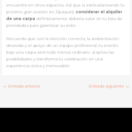
encuentra en otros espacios. Así que si estás planeando tu
próximo gran evento en Zipaquirá,
considerar el alquiler
de una carpa
definitivamente debería estar en tu lista de
prioridades para garantizar su éxito.
Recuerda que con la elección correcta, la ambientación
deseada y el apoyo de un equipo profesional, tu evento
bajo una carpa será todo menos ordinario. ¡Explora las
posibilidades y transforma tu celebración en una
experiencia única y memorable!
←
Entrada anterior
Entrada siguiente
→