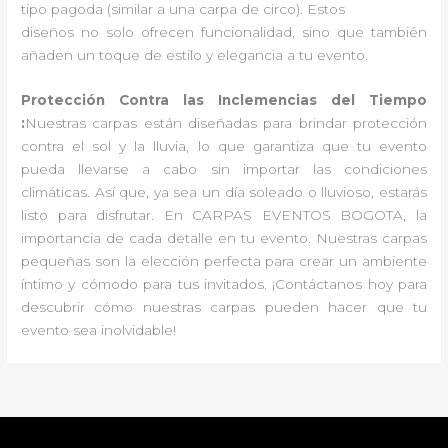
tipo pagoda (similar a una carpa de circo). Estos
diseños no solo ofrecen funcionalidad, sino que también
añaden un toque de estilo y elegancia a tu evento.
Protección Contra las Inclemencias del Tiempo
:
Nuestras carpas están diseñadas para brindar protección
contra el sol y la lluvia, lo que garantiza que tu evento
pueda llevarse a cabo sin importar las condiciones
climáticas. Así que, ya sea un día soleado o lluvioso, estarás
listo para disfrutar. En CARPAS EVENTOS BOGOTA, la
importancia de cada detalle en tu evento. Nuestras carpas
pequeñas son la elección perfecta para crear un ambiente
íntimo y cómodo para tus invitados. ¡Contáctanos hoy para
descubrir cómo nuestras carpas pueden hacer que tu
evento sea inolvidable!