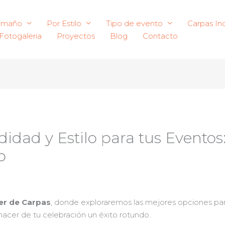
amaño
Por Estilo
Tipo de evento
Carpas Ind
Fotogaleria
Proyectos
Blog
Contacto
dad y Estilo para tus Eventos:
o
ler de Carpas
, donde exploraremos las mejores opciones para
hacer de tu celebración un éxito rotundo.