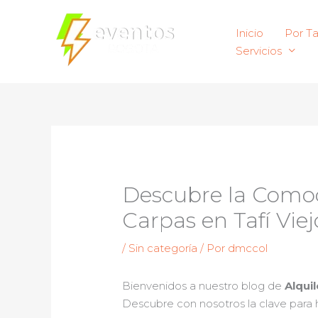
Ir
al
Inicio
Por T
contenido
Servicios
Descubre la Comodi
Carpas en Tafí Viej
/
Sin categoría
/ Por
dmccol
Bienvenidos a nuestro blog de
Alqui
Descubre con nosotros la clave para 