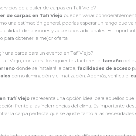
vicios de alquiler de carpas en Tafí Viejo?
ler de carpas en Tafí Viejo
pueden variar considerablemente
como una estimación general, podrías esperar un rango que v
calidad, dimensiones y accesorios adicionales. Es importan
o para obtener la mejor oferta.
ir una carpa para un evento en Tafí Viejo?
afí Viejo, considera los siguientes factores: el
tamaño
del ev
erreno
donde se instalará la carpa,
facilidades de acceso
pa
nales
como iluminación y climatización. Además, verifica el
c
en Tafí Viejo
representa una opción ideal para aquellos que 
ección frente a las inclemencias del clima. Es importante d
trar la carpa perfecta que se ajuste tanto a las necesidades
n detallada y comparar los servicios de diferentes proveedore