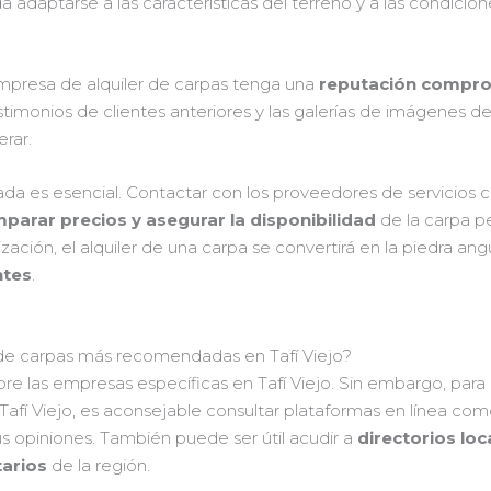
 adaptarse a las características del terreno y a las condicion
mpresa de alquiler de carpas tenga una
reputación comprob
estimonios de clientes anteriores y las galerías de imágenes 
rar.
ada es esencial. Contactar con los proveedores de servicios 
mparar precios y asegurar la disponibilidad
de la carpa pe
ación, el alquiler de una carpa se convertirá en la piedra ang
ntes
.
 de carpas más recomendadas en Tafí Viejo?
re las empresas específicas en Tafí Viejo. Sin embargo, para
Tafí Viejo, es aconsejable consultar plataformas en línea co
us opiniones. También puede ser útil acudir a
directorios loc
arios
de la región.