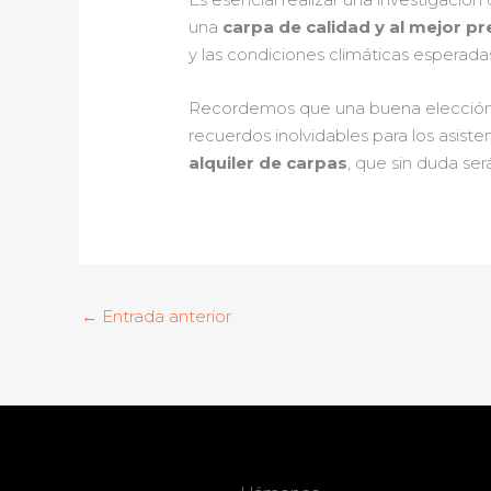
una
carpa de calidad y al mejor pr
y las condiciones climáticas esperad
Recordemos que una buena elección no
recuerdos inolvidables para los asiste
alquiler de carpas
, que sin duda se
←
Entrada anterior