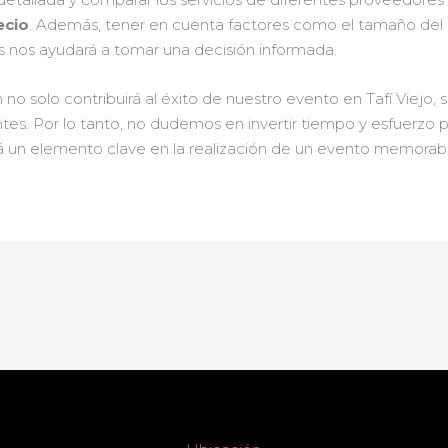
ecio
. Además, tener en cuenta factores como el tamaño del ev
as nos ayudará a tomar una decisión informada.
 solo contribuirá al éxito de nuestro evento en Tafí Viejo, 
ntes. Por lo tanto, no dudemos en invertir tiempo y esfuerzo 
rá un elemento clave en la realización de un evento memorab