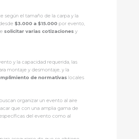
 según el tamaño de la carpa y la
a desde
$3.000 a $15.000
por evento,
te
solicitar varias cotizaciones
y
ento y la capacidad requerida, las
ra montaje y desmontaje, y la
umplimiento de normativas
locales
buscan organizar un evento al aire
estacar que con una amplia gama de
 específicas del evento como al
s para asegurarse de que se obtiene