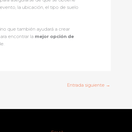
ento, la ubicación, el tipo de suelo
sino que también ayudará a crear
para encontrar la
mejor opción de
le.
Entrada siguiente
→