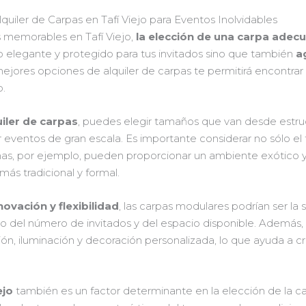
uiler de Carpas en Tafí Viejo para Eventos Inolvidables
 memorables en Tafí Viejo,
la elección de una carpa adec
o elegante y protegido para tus invitados sino que también
a
 mejores opciones de alquiler de carpas te permitirá encontrar
o.
iler de carpas
, puedes elegir tamaños que van desde estru
eventos de gran escala. Es importante considerar no sólo e
inas, por ejemplo, pueden proporcionar un ambiente exótico y 
ás tradicional y formal.
novación y flexibilidad
, las carpas modulares podrían ser la 
o del número de invitados y del espacio disponible. Además,
ión, iluminación y decoración personalizada, lo que ayuda a 
ejo
también es un factor determinante en la elección de la c