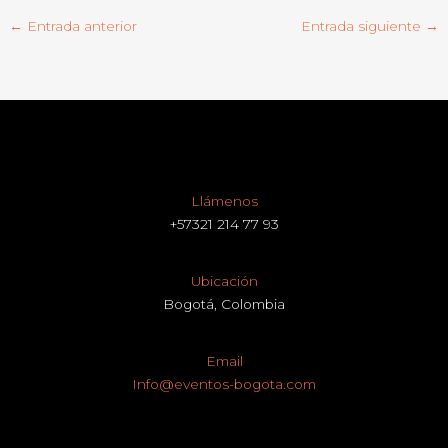
←
Entrada anterior
Entrada siguiente
→
Llámenos
+57321 214 77 93
Ubicación
Bogotá, Colombia
Email
Info@eventos-bogota.com