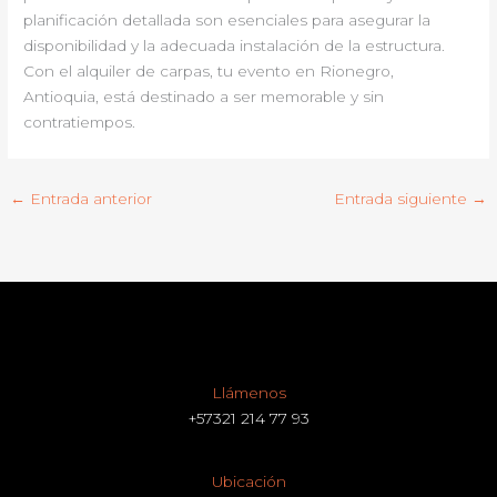
planificación detallada son esenciales para asegurar la
disponibilidad y la adecuada instalación de la estructura.
Con el alquiler de carpas, tu evento en Rionegro,
Antioquia, está destinado a ser memorable y sin
contratiempos.
←
Entrada anterior
Entrada siguiente
→
Llámenos
+57321 214 77 93
Ubicación