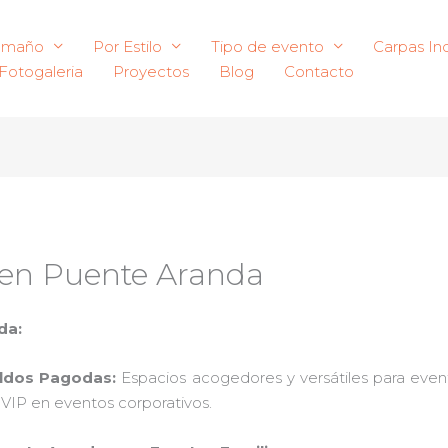
amaño
Por Estilo
Tipo de evento
Carpas Ind
Fotogaleria
Proyectos
Blog
Contacto
s en Puente Aranda
da:
oldos Pagodas:
Espacios acogedores y versátiles para event
s VIP en eventos corporativos.