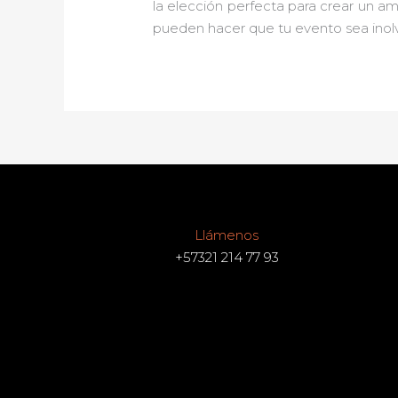
la elección perfecta para crear un a
pueden hacer que tu evento sea inolv
Llámenos
+57321 214 77 93