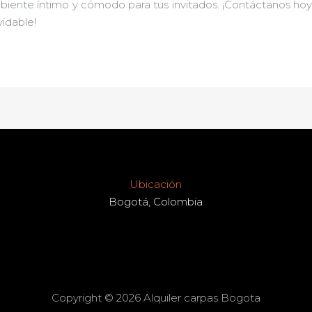
mbiente íntimo y cómodo para tus invitados. ¡Contáctanos ho
idable!
Ubicación
Bogotá, Colombia
Copyright © 2026 Alquiler carpas Bogota