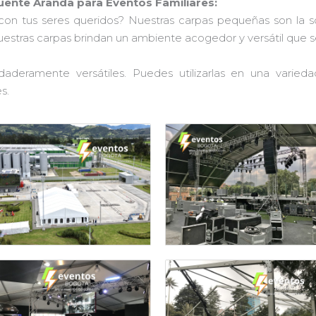
uente Aranda para Eventos Familiares:
con tus seres queridos? Nuestras carpas pequeñas son la 
nuestras carpas brindan un ambiente acogedor y versátil que 
aderamente versátiles. Puedes utilizarlas en una varied
s.