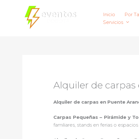
Ir
al
Inicio
Por T
contenido
Servicios
Alquiler de carpa
Alquiler de carpas en Puente Aran
Carpas Pequeñas – Pirámide y T
familiares, stands en ferias o espacio