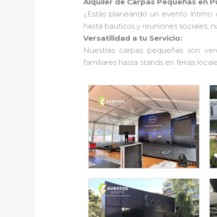
Alquiler de Carpas Pequeñas en P
¿Estás planeando un evento íntimo 
hasta bautizos y reuniones sociales, 
Versatilidad a tu Servicio:
Nuestras carpas pequeñas son verd
familiares hasta stands en ferias locale