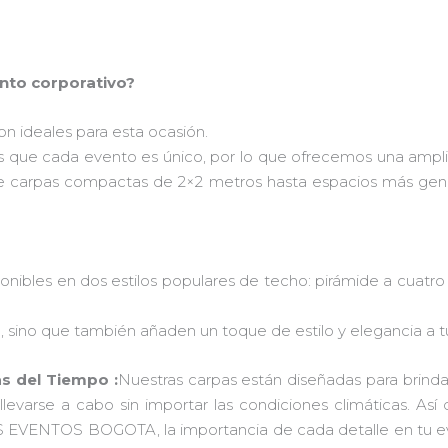
ento corporativo?
n ideales para esta ocasión.
que cada evento es único, por lo que ofrecemos una ampl
de carpas compactas de 2×2 metros hasta espacios más gene
nibles en dos estilos populares de techo: pirámide a cuatro 
, sino que también añaden un toque de estilo y elegancia a t
as del Tiempo :
Nuestras carpas están diseñadas para brindar p
evarse a cabo sin importar las condiciones climáticas. Así q
RPAS EVENTOS BOGOTA, la importancia de cada detalle en tu 