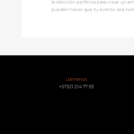
la elección perfecta para crear un a
pueden hacer que tu evento sea inolv
Llámenos
+57321 214 77 93