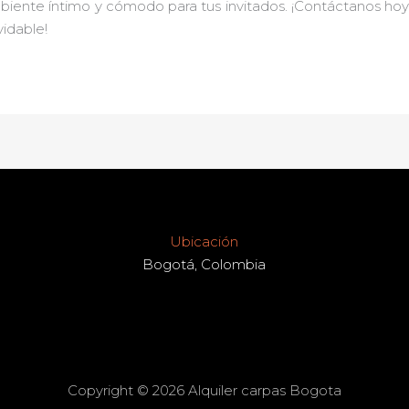
mbiente íntimo y cómodo para tus invitados. ¡Contáctanos ho
idable!
Ubicación
Bogotá, Colombia
Copyright © 2026 Alquiler carpas Bogota