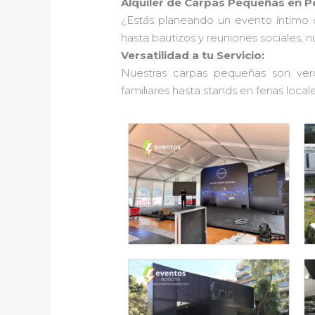
Alquiler de Carpas Pequeñas en Po
¿Estás planeando un evento íntimo 
hasta bautizos y reuniones sociales, 
Versatilidad a tu Servicio:
Nuestras carpas pequeñas son verd
familiares hasta stands en ferias locale