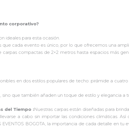
ento corporativo?
n ideales para esta ocasión.
que cada evento es único, por lo que ofrecemos una ampl
de carpas compactas de 2×2 metros hasta espacios más gene
nibles en dos estilos populares de techo: pirámide a cuatro 
, sino que también añaden un toque de estilo y elegancia a t
as del Tiempo :
Nuestras carpas están diseñadas para brindar p
evarse a cabo sin importar las condiciones climáticas. Así q
RPAS EVENTOS BOGOTA, la importancia de cada detalle en tu 