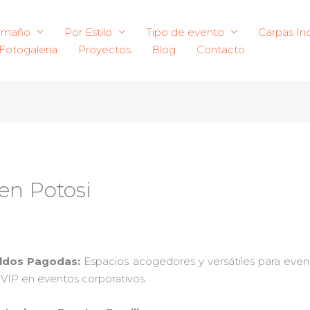
amaño
Por Estilo
Tipo de evento
Carpas Ind
Fotogaleria
Proyectos
Blog
Contacto
 en Potosi
oldos Pagodas:
Espacios acogedores y versátiles para event
s VIP en eventos corporativos.