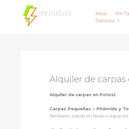
Ir
al
Inicio
Por T
contenido
Servicios
Alquiler de carpas
Alquiler de carpas en Potosi:
Carpas Pequeñas – Pirámide y T
familiares, stands en ferias o espacio