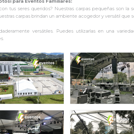
tosi para Eventos Familiares:
con tus seres queridos? Nuestras carpas pequeñas son la 
nuestras carpas brindan un ambiente acogedor y versátil que 
aderamente versátiles. Puedes utilizarlas en una varied
s.