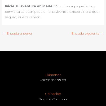
Inicie su aventura en Medellín
con la carpa perfecta y
convierta su acampada en una vivencia extraordinaria que,
seguro, querrá repetir.
←
Entrada anterior
Entrada siguiente
→
Llámenos
+57321 214 77 93
Ubicación
Bogotá, Colombia